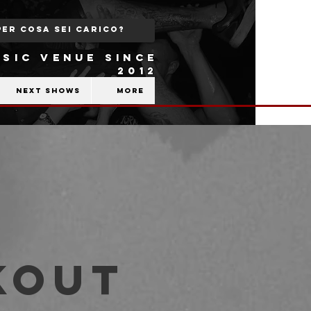
SIC VENUE SINCE
2012
Next shows
More
kout