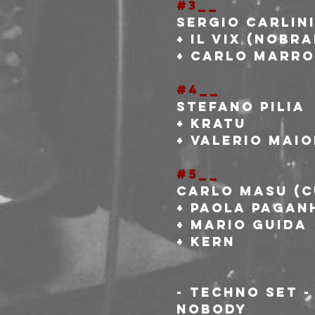
#3__
Sergio Carlini
+ Il Vix (Nobra
+ Carlo Marr
#4__
Stefano Pilia
+ Kratu
+ Valerio Mai
#5__
Carlo Masu (C
+ Paola Pagan
+ Mario Guida
+ Kern
- TECHNO SET -
Nobody