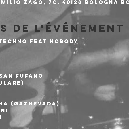
milio Zago, 7c, 40128 Bologna BO
s de l'événement
 TECHNO feat Nobody
 San Fufano
ulare)
na (Gaznevada)
ni 
i