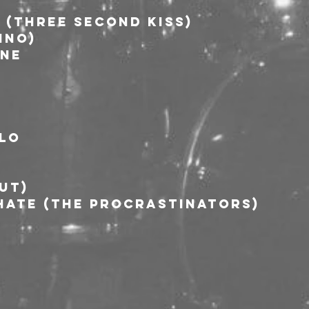
 (Three Second Kiss)
ino)
one
olo
UT)
hate (The Procrastinators)