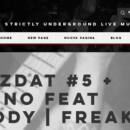
STRICTLY UNDERGROUND LIVE MU
Home
New Page
Nuova pagina
Blog
ZDAT #5 +
HNO feat
dy | Frea