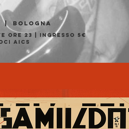
b
  |  
Bologna
e ore 23 | Ingresso 5€
oci AICS