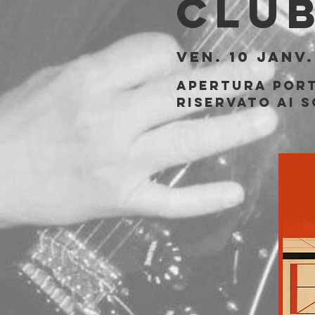
Clu
ven. 10 janv.
Apertura port
riservato ai s