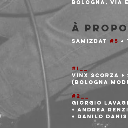
Bologna, Via E
À propo
SAMIZDAT 
#5
 +
#1__
Vinx Scorza +
(Bologna Mod
#2__
Giorgio Lavag
+ Andrea Renzi
+ Danilo Danis