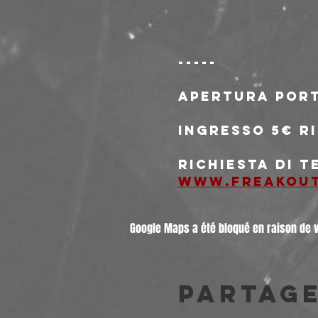
-----
Apertura port
Ingresso 5€ r
Richiesta di 
www.freakou
Google Maps a été bloqué en raison de 
Partag