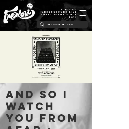
STRICTLY
UNDERGROUND LIVE
MUSIC VENUE SINCE
2012
And So I
Watch
You From