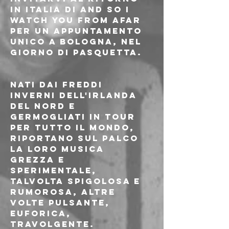
in Italia di AND SO I 
WATCH YOU FROM AFAR 
per un appuntamento 
unico a Bologna, nel 
giorno di pasquetta. 
Nati dai freddi 
inverni dell'Irlanda 
del Nord e 
germogliati in tour 
per tutto il mondo, 
riportano sul palco 
la loro musica 
grezza e 
sperimentale, 
talvolta spigolosa e 
rumorosa, altre 
volte pulsante, 
euforica, 
travolgente.