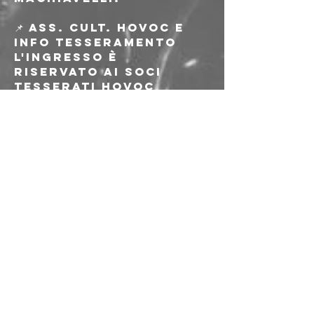
📌 Ass. cult. HOVOC e 
INFO TESSERAMENTO
L'ingresso è 
riservato ai soci 
tesserati HOVOC 
24/25.
La tessera ha validità 
per tutta la stagione 
2024/2025 e ha un 
costo di 5€.
Tesseramento attivo 
a partire dall'1 
Settembre 2024.
Info tesseramento e 
delega minorenni:
http://covoclub.it/bo
/tesseramento
📝 PRE-ADESIONE ON-LINE
Se non sei già 