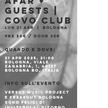
Afar +
Guests |
Covo Club
lun 21 apr
  |  
Bologna
Pre 20€ / Door 25€
Quando e dove:
21 apr 2025, 21:00
Bologna, Viale
Zagabria, 1, 40127
Bologna BO, Italia
Info sull'evento
Versus Music Project 
e FreakOut Bologna 
sono felici di 
invitarvi al ritorno 