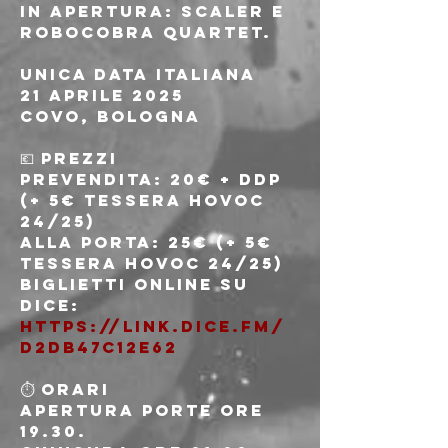
In apertura: Scaler e 
Robocobra Quartet.
Unica data italiana
21 Aprile 2025
Covo, Bologna
💶 PREZZI
prevendita: 20€ + ddp 
(+ 5€ tessera Hovoc 
24/25)
alla porta: 25€ (+ 5€ 
tessera Hovoc 24/25)
Biglietti online su 
Dice: 
https://link.dice.fm/
d2db47c12e62
⏱ ORARI
Apertura porte ore 
19.30.