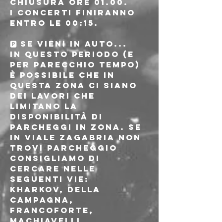
Chiusura ore 01.00.
I concerti finiranno 
entro le 00:15.
🅿 SE VIENI IN AUTO...
In questo periodo (e 
per parecchio tempo) 
è possibile che in 
questa zona ci siano 
dei lavori che 
limitano la 
disponibilità di 
parcheggi in zona. Se 
in viale Zagabria non 
trovi parcheggio 
consigliamo di 
cercare nelle 
seguenti vie: 
Kharkov, della 
Campagna, 
Francoforte, 
Machiavelli.