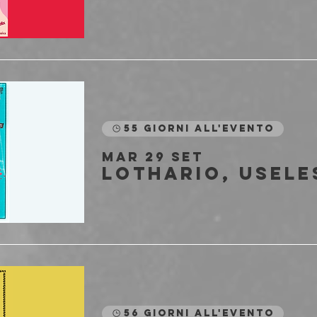
55 giorni all'evento
mar 29 set
56 giorni all'evento