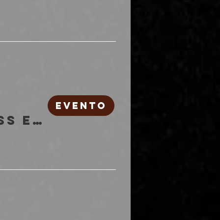
EVENTO
Lothario, Useless Eaters | Freakout Club