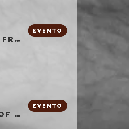
EVENTO
Codex Serafini | Freakout Club
EVENTO
Past Self, Bank of Hopes | Freakout Club