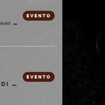
EVENTO
𝕯𝖚𝖓𝖌𝖊𝖔𝖓 𝕾𝖞𝖓𝖙𝖍 𝕱𝖊𝖘𝖙 𝕴𝕴 | 𝕱𝖗𝖊𝖆𝖐𝖔𝖚𝖙 𝕮𝖑𝖚𝖇
EVENTO
La grande festa di ROTULE ROTTE