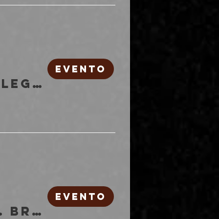
EVENTO
Annabelle Chairlegs, Rea | Freakout Club
EVENTO
HELLNATION pres. Brower, Deadly Tonic, Goosy + djset Olimpia & Felix | Freakout Club