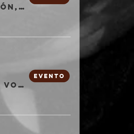
Grito Exclamac!ón, Vision Division | Freakout Club
EVENTO
Dissection Alive Vol.1 | Freakout Club