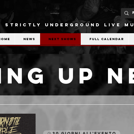
STRICTLY UNDERGROUND LIVE MU
Home
News
Next shows
Full calendar
ing Up N
30 giorni all'evento