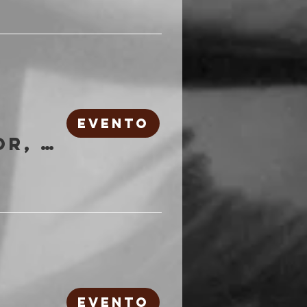
EVENTO
Atomic Aggressor, Ectovoid | Freakout Club
EVENTO