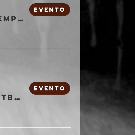
EVENTO
RETURN TO THE TEMPLE: Pyrrhon, Devoid Of Thought, Violentor, Heretic
EVENTO
Vanishing Kids + tba | Freakout Club