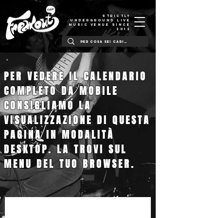
STRICTLY
UNDERGROUND LIVE
MUSIC VENUE SINCE
2012
PER VEDERE IL CALENDARIO
COMPLETO DA MOBILE
CONSIGLIAMO LA
VISUALIZZAZIONE DI QUESTA
PAGINA IN MODALITÀ
DESKTOP. LA TROVI SUL
MENU DEL TUO BROWSER.