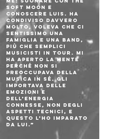
me: suonare con The 
Soft Moon e 
conoscere Luis. Ha 
condiviso davvero 
molto, voleva che ci 
sentissimo una 
famiglia e una band, 
più che semplici 
musicisti in tour. Mi 
ha aperto la mente 
perché non si 
preoccupava della 
musica in sé. Gli 
importava delle 
emozioni e 
dell’energia 
connesse, non degli 
aspetti tecnici, e 
questo l’ho imparato 
da lui.”