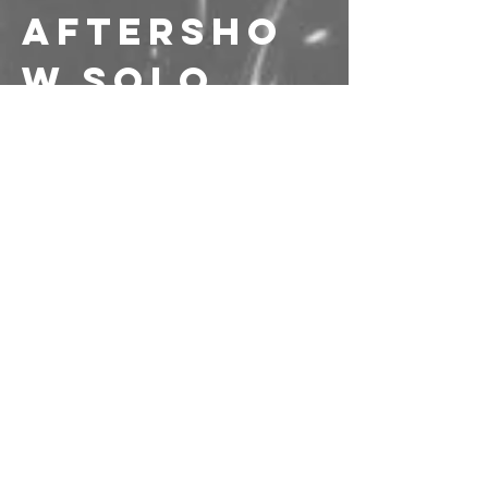
AFTERSHO
W solo 
vinile: DJ 
NEMA 
(Mint 
Sound)
Cold Wave | Minimal 
Synth Extravaganza | 
Italo Disco
———-
Prevendite: 15€
Link alle 