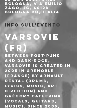
Bologna, Via Emilio
Zago, 7c, 40128
Bologna BO, Italia
Info sull'evento
VARSOVIE 
(FR)
Between post-punk 
and dark-rock, 
VARSOVIE is created in 
2005 in Grenoble 
(France) by Arnault 
Destal (drums, 
lyrics, music, art 
direction) and 
Grégory Catherina 
(vocals, guitars, 
music). Since 2005, 