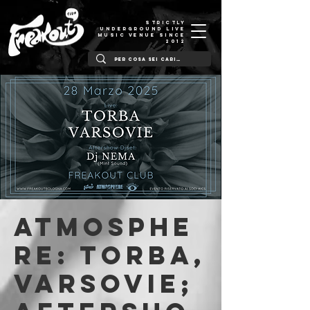
STRICTLY
UNDERGROUND LIVE
MUSIC VENUE SINCE
2012
Atmosphe
re: Torba,
Varsovie;