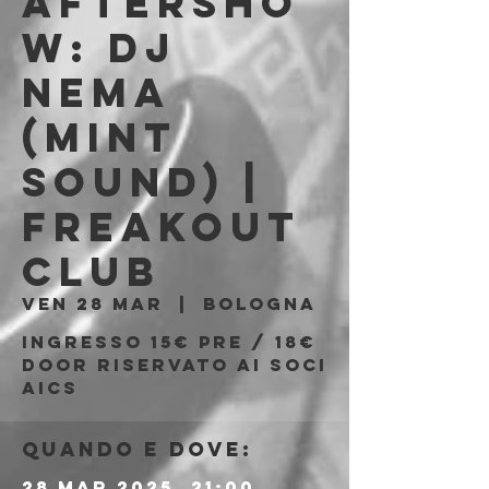
Aftersho
w: Dj
Nema
(Mint
Sound) |
Freakout
Club
ven 28 mar
  |  
Bologna
Ingresso 15€ PRE / 18€
DOOR riservato ai soci
AICS
Quando e dove:
28 mar 2025, 21:00