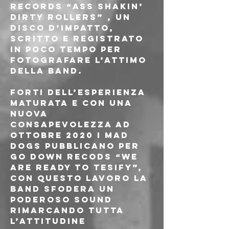
Records “Ass shakin’ 
dirty rollers” , un 
disco d’impatto, 
scritto e registrato 
in poco tempo per 
fotografare l’attimo 
della band.
Forti dell’esperienza 
maturata e con una 
nuova 
consapevolezza ad 
Ottobre 2020 i Mad 
Dogs pubblicano per 
Go Down Recods “We 
are ready to tesify”, 
con questo lavoro la 
band sfodera un 
poderoso sound 
rimarcando tutta 
l’attitudine 