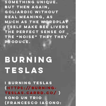
something unique. 
But then again, 
goliardic without 
real meaning, as 
much as the wordplay 
itself make Bee Livers 
the perfect sense of 
the “noise” they they 
produce.
BURNING 
TESLAS
I Burning Teslas 
(
https://burning-
teslas.carrd.co/
 ) 
sono un trio 
(Francesco Iacono: 