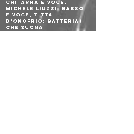
chitarra e voce, 
Michele Liuzzi: basso 
e voce, Titta 
D’Onofrio: batteria) 
che suona 
garage/rock’n’roll 
con una sensibilità 
anni '90, basato a 
Bologna che mette 
insieme musicisti già 
rodati (provenienti 
da Bizzarro, 
Firecracker, CHT) 
riunitisi di recente 
nella scena 
underground 
Bolognese. Un primo 
EP (intitolato 
"Groovy") è uscito a 
fine luglio 2024 
ottenendo ottime 