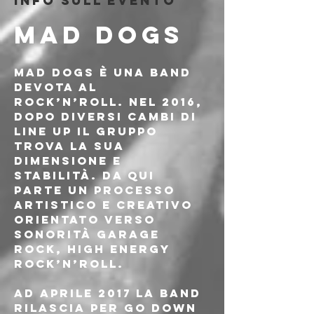
Info sull'evento
MAD DOGS
Mad Dogs è una band 
devota al 
rock’n’roll. Nel 2016, 
dopo diversi cambi di 
line up il gruppo 
trova la sua 
dimensione e 
stabilità. Da qui 
parte un processo 
artistico e creativo 
orientato verso 
sonorità garage 
rock, high energy 
rock’n’roll.
Ad Aprile 2017 la band 
rilascia per Go Down 