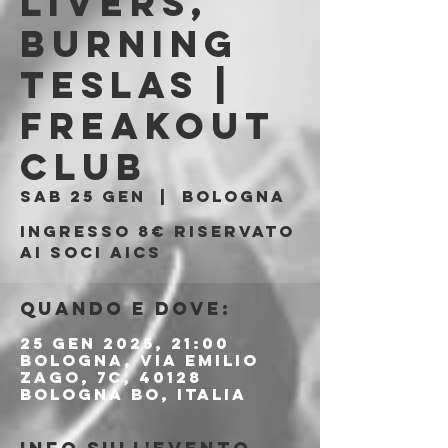
Livers,
Burning
Teslas |
Freakout
Club
sab 25 gen
  |  
Bologna
Ingresso 8€ riservato
ai soci aics
Quando e dove:
25 gen 2025, 21:00
Bologna, Via Emilio
Zago, 7c, 40128
Bologna BO, Italia