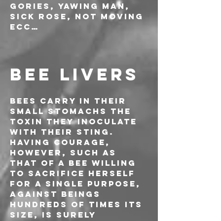
Gories, Yawing Man, 
Sick Rose, Not moving 
ecc…
BEE LIVERS
Bees carry in their 
small stomachs the 
toxin they inoculate 
with their sting. 
Having courage, 
however, such as 
that of a bee willing 
to sacrifice herself 
for a single purpose, 
against beings 
hundreds of times its 
size, is surely 