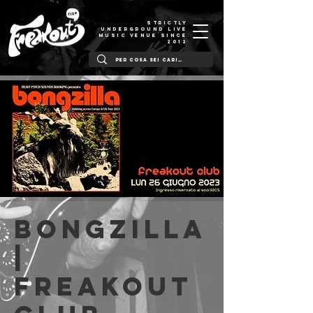
STRICTLY
UNDERGROUND LIVE
MUSIC VENUE SINCE
2012
Bongzilla
|
Freakout