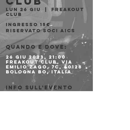
Club
lun 26 giu
  |  
Freakout
Club
Ingresso 15€
riservato soci AICS
Quando e dove:
26 giu 2023, 21:00
Freakout Club, Via
Emilio Zago, 7c, 40128
Bologna BO, Italia
Info sull'evento
PER LE PREVENDITE 
CLICCA QUI