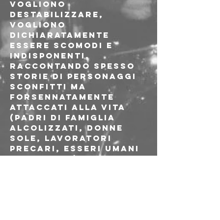
Vogliono 
destabilizzare, 
vogliono 
dichiaratamente 
essere scomodi e 
indisponenti, 
raccontando spesso 
storie di personaggi 
sconfitti ma 
forsennatamente 
attaccati alla vita 
(padri di famiglia 
alcolizzati, donne 
sole, lavoratori 
precari, esseri umani 
insomma...) e 
rendendo manifeste 
le contraddizioni e 
quello che non 
funziona nella 
nostra società.