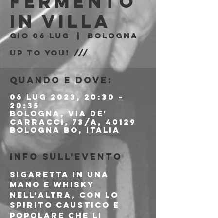
Fermento
in Villa
gio 06 lug
  |  
Bologna
Up to You! ///
Quando e dove:
06 lug 2023, 20:30 –
20:35
Bologna, Via de'
Carracci, 73/A, 40129
Bologna BO, Italia
Info sull'evento
Sigaretta in una 
mano e whisky 
nell’altra, con lo 
spirito caustico e 
popolare che li 