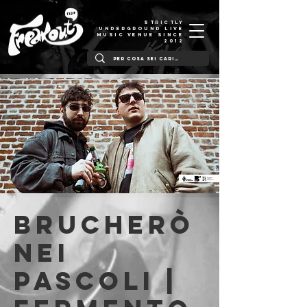
STRICTLY
UNDERGROUND LIVE
MUSIC VENUE SINCE
2012
Brucherò
nei
Pascoli |