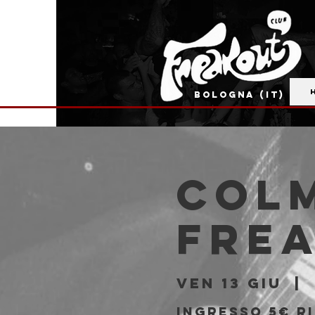
BOLOGNA (IT)
COLM
Fre
ven 13 giu
  |  
Ingresso 5€ ri