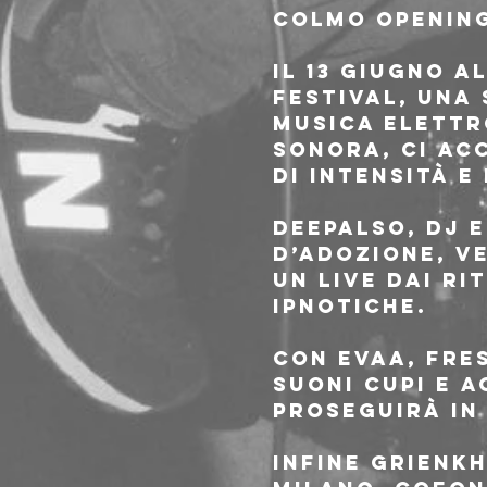
COLMO Openin
il 13 giugno 
festival, una 
musica elettr
sonora, ci ac
di intensità e
DEEPALSO, dj 
d’adozione, v
un live dai ri
ipnotiche.
con EVAA, fre
suoni cupi e a
proseguirà in 
Infine GRIENK