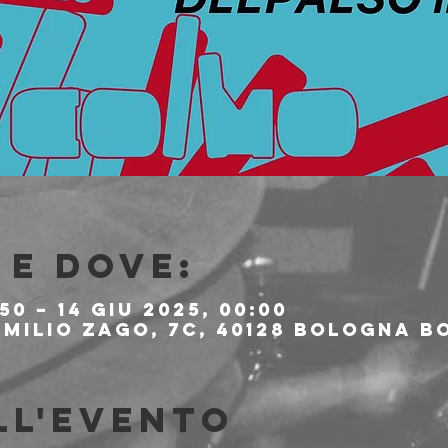
e dove:
:50 – 14 giu 2025, 00:00
milio Zago, 7c, 40128 Bologna BO
ll'evento