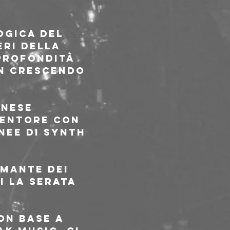
ogica del 
eri della 
profondità 
n crescendo 
nese 
ventore con 
nee di synth 
mante dei 
i la serata 
on base a 