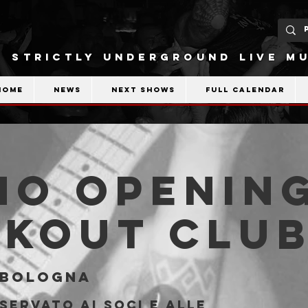
STRICTLY UNDERGROUND LIVE MU
Home
News
Next shows
Full calendar
O Opening
akout Clu
Bologna
servato ai soci e alle