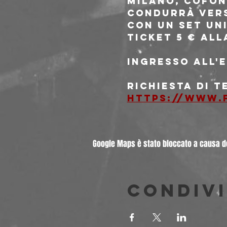
Milano, cofon
condurrà vers
con un set un
Ticket 5 € all
Ingresso all'e
Richiesta di t
https://www.
Google Maps è stato bloccato a causa del
Condivi