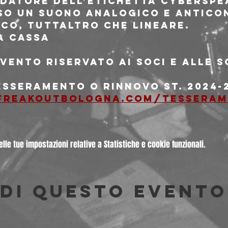
datore dell’etichetta Cyberspea
o un suono analogico e antico
ico, tuttaltro che lineare.
a cassa
vento riservato ai soci e alle s
esseramento o rinnovo st. 2024-2
freakoutbologna.com/tessera
le tue impostazioni relative a Statistiche e cookie funzionali.
di questo evento