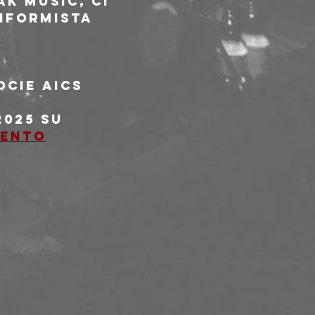
k Music, ci 
nformista 
ocie AICS
025 su 
mento