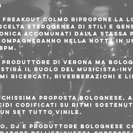
g
al Freakout COLMO ripropone la l
scelta eterogenea di stili e gen
onica accomunati dalla stessa 
compagneranno nella notte in u
 bpm.
e produttore di Verona ma bolog
estirà il ruolo del musicista-in
tmi ricercati, riverberazioni e li
schissima proposta bolognese, a
cidi codificati su ritmi sostenut
un set tutto vinile.
HO, dj e produttore bolognese c