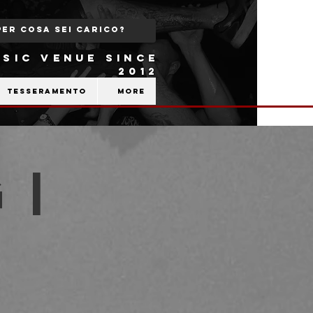
SIC VENUE SINCE
2012
Tesseramento
More
 |
b