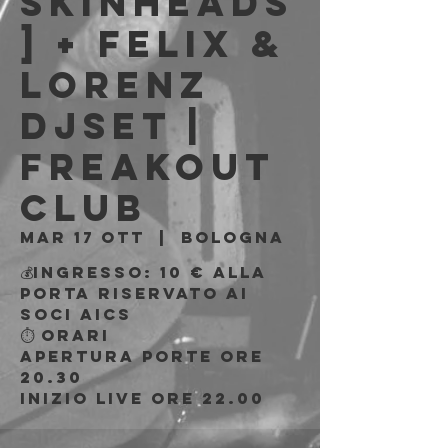
skinheads
] + Felix &
Lorenz
DjSet |
Freakout
Club
mar 17 ott
  |  
Bologna
💰INGRESSO: 10 € alla
porta riservato ai
soci AICS
⏱ ORARI
Apertura porte ore
20.30
Inizio live ore 22.00