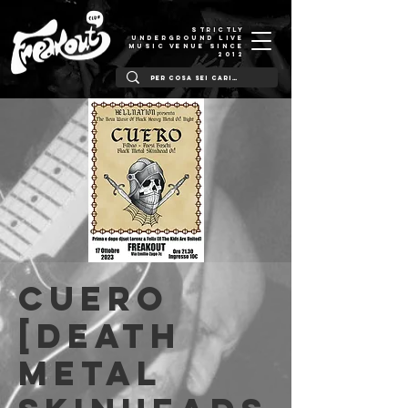
STRICTLY
UNDERGROUND LIVE
MUSIC VENUE SINCE
2012
Cuero
[death
metal