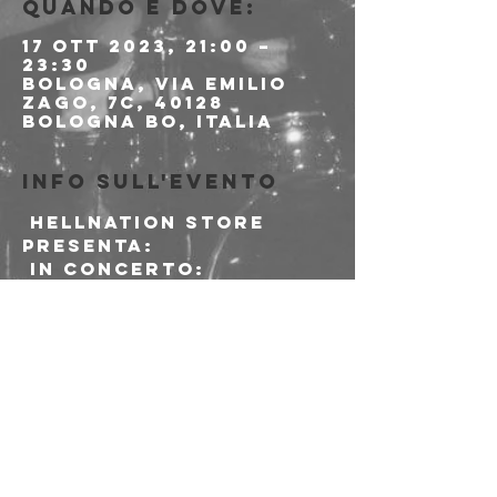
Quando e dove:
17 ott 2023, 21:00 –
23:30
Bologna, Via Emilio
Zago, 7c, 40128
Bologna BO, Italia
Info sull'evento
 HELLNATION STORE 
presenta:
 in concerto:

CUERO (Basque 
Country - Black Metal 
Skinheads - Mendeku 
Diskak)
 PRE & AFTERSHOW 
VINYL DJSET with:

Felix & Lorenz

(If the Kids are 
United / Radio Città 