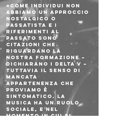
«Come individui non 
abbiamo un approccio 
nostalgico o 
passatista e i 
riferimenti al 
passato sono 
citazioni che 
riguardano la 
nostra formazione – 
dichiarano i Delta V – 
tuttavia il senso di 
mancata 
appartenenza che 
proviamo è 
sintomatico. La 
musica ha un ruolo 
sociale, e nel 
momento in cui si 
decide di 
attraversare la vita 
delle persone 