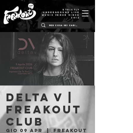
STRICTLY
UNDERGROUND LIVE
MUSIC VENUE SINCE
2012
Delta V |
Freakout
Club
gio 09 apr
  |  
Freakout