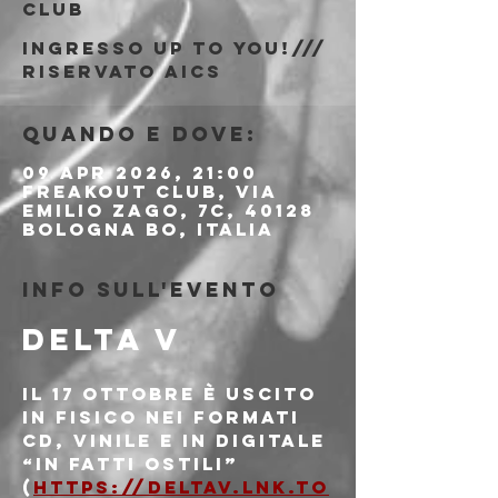
Club
Ingresso Up To You!///
riservato AICS
Quando e dove:
09 apr 2026, 21:00
Freakout Club, Via
Emilio Zago, 7c, 40128
Bologna BO, Italia
Info sull'evento
DELTA V
Il 17 ottobre è uscito 
in fisico nei formati 
cd, vinile e in digitale 
“IN FATTI OSTILI” 
(
https://deltav.lnk.to