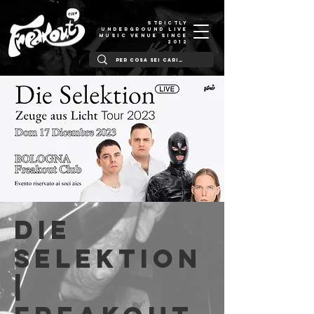
STRICTLY
UNDERGROUND LIVE
MUSIC VENUE SINCE
2012
Die
Selektion
|