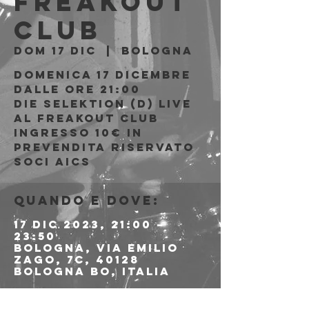
Freakout
Club
dom 17 dic
  |  
Bologna
Domenica 17 Dicembre
Dalle ore 21:00
Die Selektion (D) live
al Freakout Club
Ingresso 10€ in
prevendita riservato
soci AICS
Quando e dove:
17 dic 2023, 21:00 –
23:50
Bologna, Via Emilio
Zago, 7c, 40128
Bologna BO, Italia
Info sull'evento