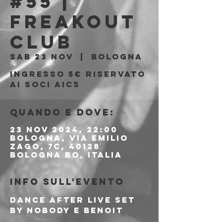
#55 |
Freakout
Club
sab 23 nov
  |  
Bologna
Ingresso 5€ riservato
ai soci aics
Quando e dove:
23 nov 2024, 22:00
Bologna, Via Emilio
Zago, 7c, 40128
Bologna BO, Italia
Info sull'evento
Dance After Live Set 
by NoBody e Benoit