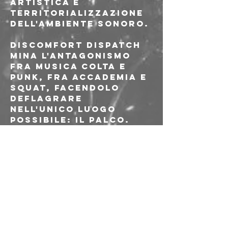
artistica e 
territorializzazione 
dell'ambiente sonoro.
Discomfort Dispatch 
mina l'antagonismo 
fra musica colta e 
punk, fra accademia e 
squat, facendolo 
deflagrare 
nell'unico luogo 
possibile: il palco.
Discomfort Dispatch 
ha contenuti solo 
per errore, ha 
profitti neanche per 
errore, fa errori ma 
se li è cercati.
Discomfort Dispatch 
ha un linguaggio ma 