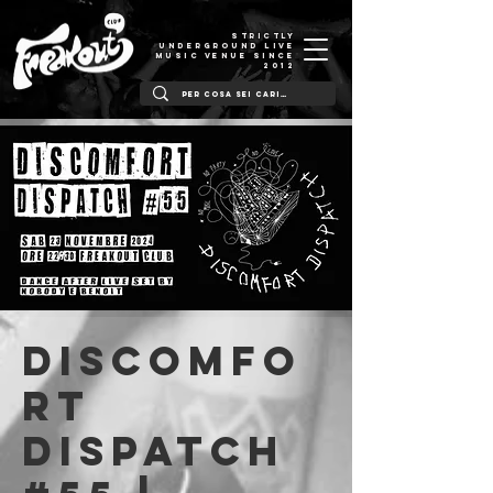
STRICTLY
UNDERGROUND LIVE
MUSIC VENUE SINCE
2012
Discomfo
rt
Dispatch