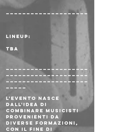
____________________
LINEUP:
TBA
____________________
____________________
____________________
_____
L'evento nasce 
dall'idea di 
combinare musicisti 
provenienti da 
diverse formazioni, 
con il fine di 