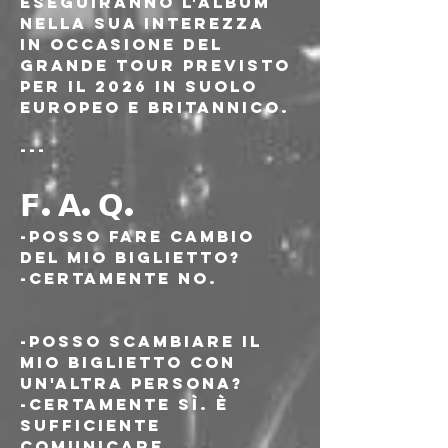
eseguiranno l'album 
nella sua interezza 
in occasione del 
grande tour previsto 
per il 2026 in suolo 
europeo e britannico.
---
𝗙.𝗔.𝗤.
-Posso fare cambio 
del mio biglietto?
-Certamente no.
-Posso scambiare il 
mio biglietto con 
un'altra persona?
-Certamente sì. È 
sufficiente 
comunicare 