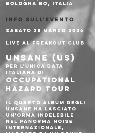
Bologna BO, Italia
Info sull'evento
Sabato 28 Marzo 2026
Live al Freakout Club
UNSANE (US)
PER L'UNICA DATA 
ITALIANA DI
OCCUPATIONAL 
HAZARD TOUR
Il quarto album degli 
Unsane ha lasciato 
un'orma indelebile 
nel panorma noise 
internazionale, 