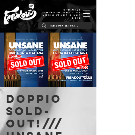
STRICTLY
UNDERGROUND LIVE
MUSIC VENUE SINCE
2012
Doppio
SOLD-
OUT!///