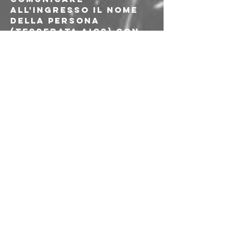
all'ingresso il nome 
della persona 
(tesserata AICS) con 
cui hai fatto lo 
scambio.
---
𝗢𝗥𝗔𝗥𝗜
Se nel tuo biglietto è 
scritto "UNSANE 
h19:00"
19:00 Apertura porte
20:00 Live
Se nel tuo biglietto è 
scritto solo "UNSANE"
22:00 Apertura porte