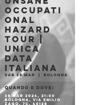
UNSANE
Occupati
onal
Hazard
Tour |
UNICA
DATA
ITALIANA
sab 28 mar
  |  
Bologna
Quando e dove:
28 mar 2026, 21:00
Bologna, Via Emilio
Zago, 7c, 40128