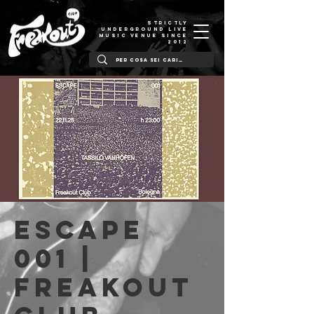
STRICTLY
UNDERGROUND LIVE
MUSIC VENUE SINCE
2012
ESCAPE
001 |
Freakout