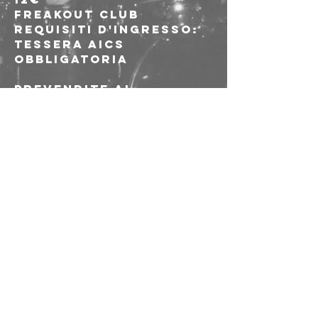
FreakOut Club
Requisiti d'ingresso: 
tessera Aics 
obbligatoria
Prevendite al 
seguente link: 
https://www.musicgl
ue.com/freakoutclub
/events/2025-11-22-
escape-001-freakout-
club
Condividi questo
evento