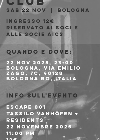
Club
sab 22 nov
  |  
Bologna
Ingresso 12€
riservato ai soci e
alle socie AICS
Quando e dove:
22 nov 2025, 23:00
Bologna, Via Emilio
Zago, 7c, 40128
Bologna BO, Italia
Info sull'evento
ESCAPE 001
Tassilo Vanhöfen + 
Residents 
22 Novembre 2025
11:00 PM
12€ 