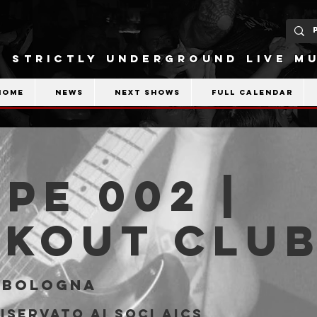
STRICTLY UNDERGROUND LIVE MU
Home
News
Next shows
Full calendar
PE 002 |
akout Clu
 
Bologna
iservato ai soci AICS