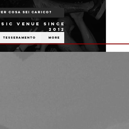
SIC VENUE SINCE
2012
Tesseramento
More
b