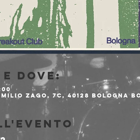
e dove:
:00
milio Zago, 7c, 40128 Bologna BO
ll'evento