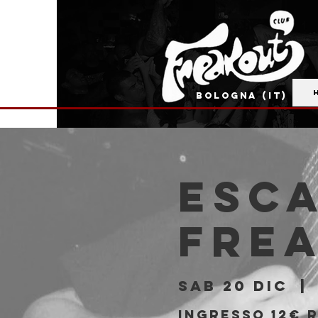
BOLOGNA (IT)
ESCA
Fre
sab 20 dic
  | 
Ingresso 12€ r