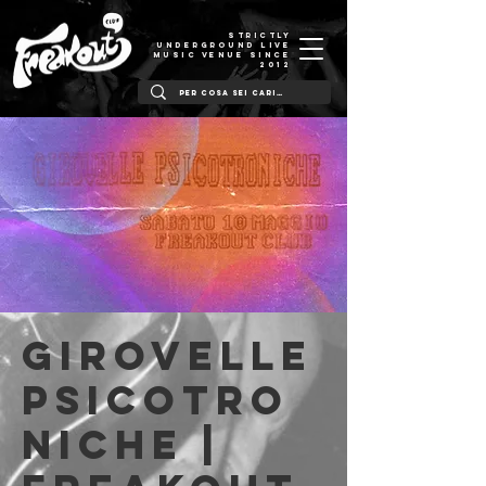
STRICTLY
UNDERGROUND LIVE
MUSIC VENUE SINCE
2012
Girovelle
Psicotro
niche |