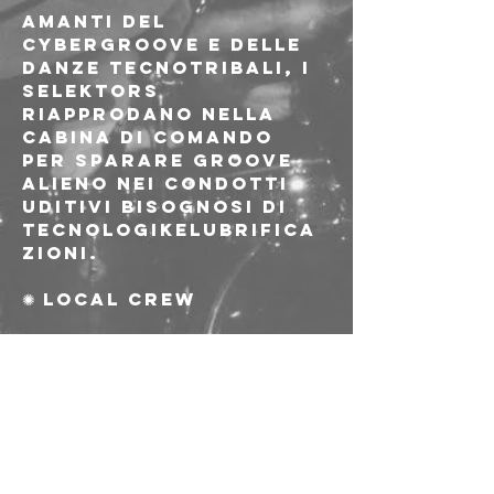
Amanti del 
cybergroove e delle 
danze tecnotribali, i 
selektors 
riapprodano nella 
cabina di comando 
per sparare groove 
alieno nei condotti 
uditivi bisognosi di 
tecnologikelubrifica
zioni.
✺ local crew
---
Ingresso 5€ 
riservato ai soci e 
alle socie AICS
Richiesta di 
tesseramento o 