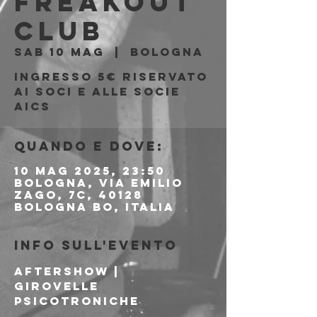
Freakout
Club
sab 10 mag
  |  
Bologna
Ingresso 5€ riservato
ai soci e alle socie
AICS
Quando e dove:
10 mag 2025, 23:50
Bologna, Via Emilio
Zago, 7c, 40128
Bologna BO, Italia
Info sull'evento
AFTERSHOW | 
GIROVELLE 
PSICOTRONICHE