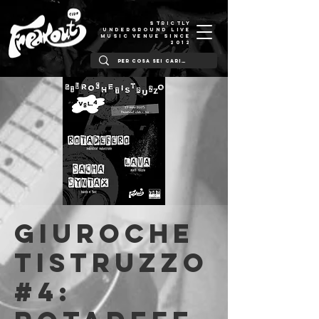
STRICTLY
UNDERGROUND LIVE
MUSIC VENUE SINCE
2012
giuroche
tistruzzo
#4: