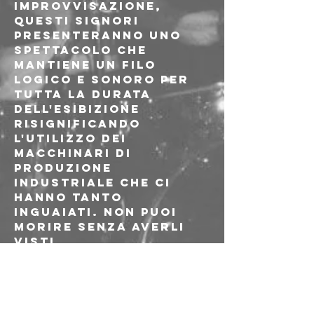
improvvisazione, 
questi signori 
presenteranno uno 
spettacolo che 
mantiene un filo 
logico e sonoro per 
tutta la durata 
dell'esibizione 
risignificando 
l'utilizzo dei 
macchinari di 
produzione 
industriale che ci 
hanno tanto 
inguaiati. Non puoi 
morire senza averli 
visti.
- 
Lava
, math roccia 
forgiata nelle paludi 
ferraresi. Tempi 