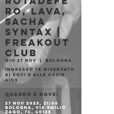
Rotadefe
ro, Lava,
Sacha
Syntax |
Freakout
Club
gio 27 nov
  |  
Bologna
Ingresso 7€ riservato
ai soci e alle socie
AICS
Quando e dove:
27 nov 2025, 21:00
Bologna, Via Emilio
Zago, 7c, 40128