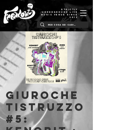
STRICTLY
UNDERGROUND LIVE
MUSIC VENUE SINCE
2012
giuroche
tistruzzo
#5: