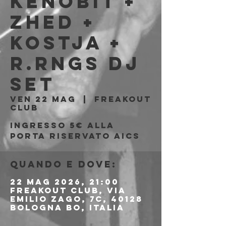
Kenobit +
Zhed +
Kostja +
r.rngs dj
set
ven 22 mag
  |  
Freakout
Club
Ingresso 5€ alla
porta riservato AICS
Quando e dove:
22 mag 2026, 21:00
Freakout Club, Via
Emilio Zago, 7c, 40128
Bologna BO, Italia