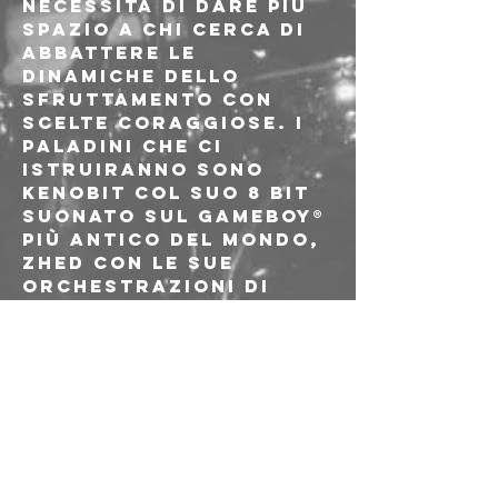
necessità di dare più 
spazio a chi cerca di 
abbattere le 
dinamiche dello 
sfruttamento con 
scelte coraggiose. I 
paladini che ci 
istruiranno sono 
Kenobit col suo 8 bit 
suonato sul Gameboy® 
più antico del mondo, 
Zhed con le sue 
orchestrazioni di 
rumori e melodie 
distorte, Kostja coi 
suoi raffinatissimi 
giri di chitarra su 
tappeti sonori 
ritmati. A seguire il 
dj set 
all'avanguardia di 
r.rngs dove 