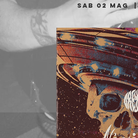
sab 02 mag
  |