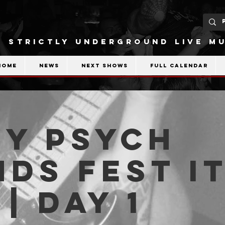
STRICTLY UNDERGROUND LIVE MU
Home
News
Next shows
Full calendar
VY PSYCH
DS FEST I
 | DAY 1