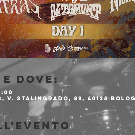
e dove:
9:00
 V. Stalingrado, 83, 40128 Bolog
ll'evento