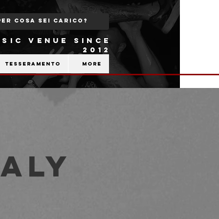
SIC VENUE SINCE
2012
Tesseramento
More
TALY