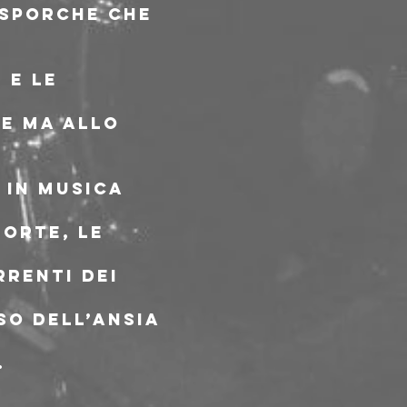
 sporche che 
 e le 
e ma allo 
 in musica 
orte, le 
renti dei 
so dell’ansia 
.