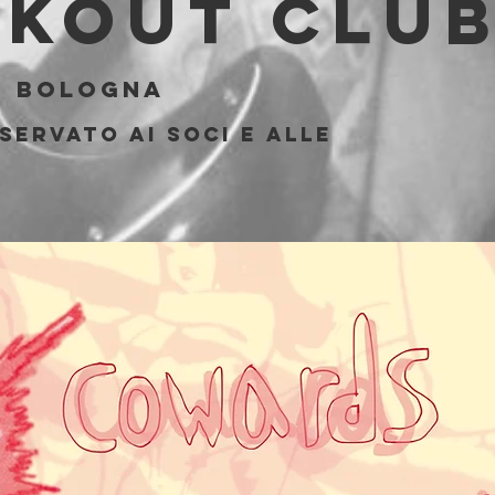
akout Clu
  
Bologna
servato ai soci e alle