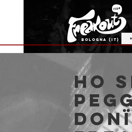
BOLOGNA (IT)
HO S
PEGG
Donï