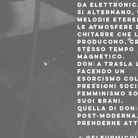
da elettronica
si alternano, 
melodie etere
Le atmosfere d
chitarre che l
producono, cr
stesso tempo
magnetico.
Donı̈ a trasla
facendo un
esorcismo coll
pressioni soci
femminismo so
suoi brani.
Quella di Donı
post-moderna
prenderne atto
✍️ @fleurmico