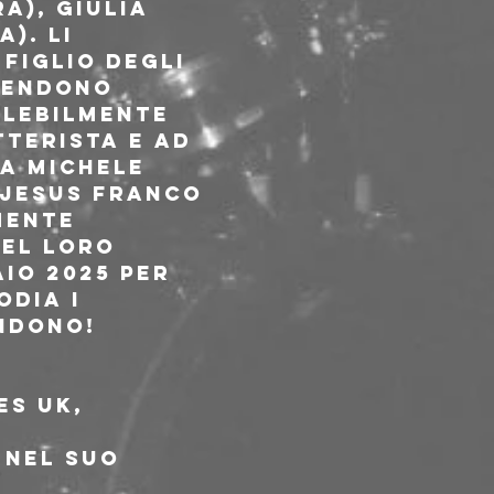
a), Giulia 
). Li 
figlio degli 
rendono 
elebilmente 
terista e ad 
a Michele 
 Jesus Franco 
mente 
del loro 
io 2025 per 
dia i 
ondono!
es UK, 
 nel suo 