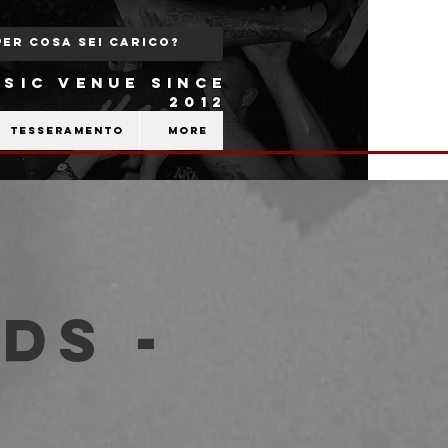
SIC VENUE SINCE
2012
Tesseramento
More
ds -