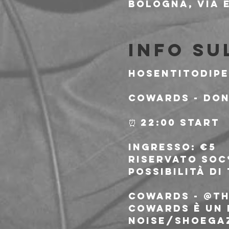
Bologna, Via E
Info su
HOSENTITODIPE
Cowards - Don
⏰ 22:00 start
Ingresso: €5
Riservato soc
Possibilità d
COWARDS - @t
Cowards è un 
noise/shoegaz