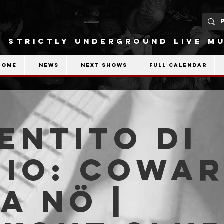
STRICTLY UNDERGROUND LIVE MU
Home
News
Next shows
Full calendar
ENTITO DI
IO: Cowar
a Nö |