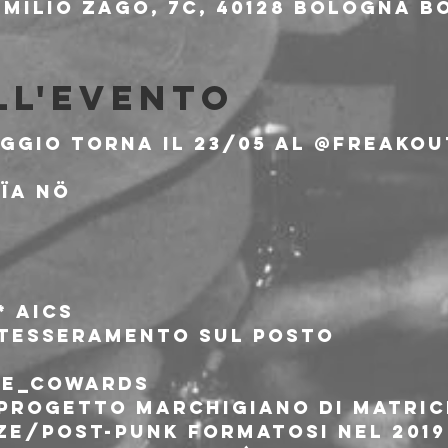
milio Zago, 7c, 40128 Bologna BO
ll'evento
GGIO torna il 23/05 al @freako
ïa Nö
* AICS
i tesseramento sul posto
he_cowards
progetto marchigiano di matric
e/post-punk formatosi nel 2019