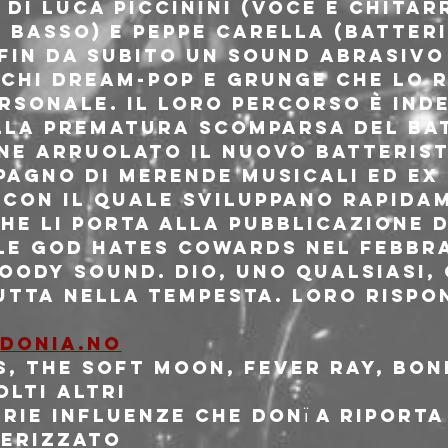
di Luca Piccinini (voce e chitarr
 basso) e Peppe Carella (batteria
fin da subito un sound abrasivo 
 echi dream-pop e grunge che lo 
rsonale. Il loro percorso è ind
la prematura scomparsa del bat
ene arruolato il nuovo batterist
pagno di merende musicali ed ex
 con il quale sviluppano rapida
he li porta alla pubblicazione 
le God Hates Cowards nel febbra
oody Sound. Dio, uno qualsiasi, o
butta nella tempesta. Loro risp
donia.no
s, The Soft Moon, Fever Ray, Bon
lti altri
rie influenze che Donı̈ a riporta
erizzato