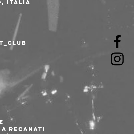
, Italia
ut_club
e 
 a Recanati