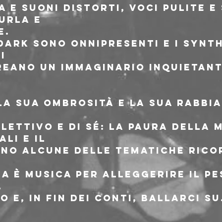
 e suoni distorti, voci pulite e
urla e
e.
ark sono onnipresenti e i synth
i
eano un immaginario inquietant
 la sua ombrosità e la sua rabbia
ettivo e di sé: la paura della m
ali e il
no alcune delle tematiche ricor
̈ a è musica per alleggerire il pe
,
 e, in fin dei conti, ballarci su
l