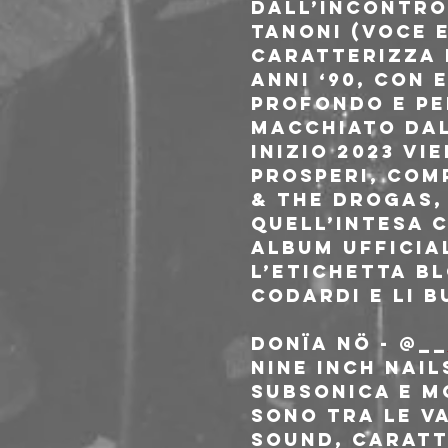
dall’incontro 
Tanoni (voce e
caratterizza 
anni ‘90, con
profondo e pe
macchiato dal
inizio 2023 vi
Prosperi, com
& The Drogas,
quell’intesa c
album ufficia
l’etichetta Bl
codardi e li 
DONÏA NÖ - @__
Nine Inch Nail
Subsonica e mo
sono tra le va
sound, caratt