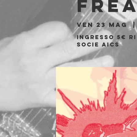
Fre
ven 23 mag
  |
Ingresso 5€ ri
socie AICS