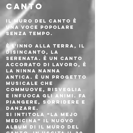
CANTO
Il Muro Del Canto è 
una voce popolare 
senza tempo.
È l'inno alla terra, il 
disincanto, la 
serenata. È un canto 
accorato di lavoro, è 
la ninna nanna 
antica. È un progetto 
musicale che 
commuove, risveglia 
e infuoca gli animi. Fa 
piangere, sorridere e 
danzare.
Si intitola “La Mejo 
Medicina” il nuovo 
album di IL MURO DEL 