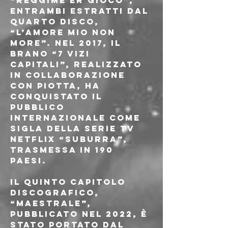
“Reggime er gioco”, 
entrambi estratti dal 
quarto disco, 
“L’Amore mio non 
more”. Nel 2017, il 
brano “7 Vizi 
Capitali”, realizzato 
in collaborazione 
con Piotta, ha 
conquistato il 
pubblico 
internazionale come 
sigla della serie TV 
Netflix “Suburra”, 
trasmessa in 190 
Paesi.
Il quinto capitolo 
discografico, 
“Maestrale”, 
pubblicato nel 2022, è 
stato portato dal 