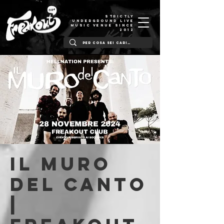
STRICTLY
UNDERGROUND LIVE
MUSIC VENUE SINCE
2012
Il Muro
Del Canto
|