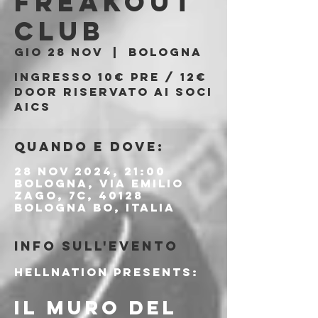
Freakout
Club
gio 28 nov
  |  
Bologna
Ingresso 10€ PRE / 12€
DOOR riservato ai soci
AICS
Quando e dove:
28 nov 2024, 21:00
Bologna, Via Emilio
Zago, 7c, 40128
Bologna BO, Italia
Info sull'evento
HELLNATION PRESENTS:
IL MURO DEL 