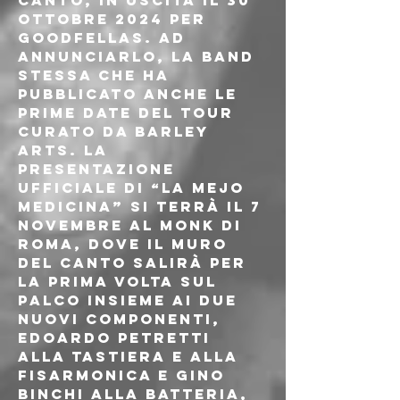
CANTO, in uscita il 30 
ottobre 2024 per 
Goodfellas. Ad 
annunciarlo, la band 
stessa che ha 
pubblicato anche le 
prime date del tour 
curato da Barley 
Arts. La 
presentazione 
ufficiale di “La Mejo 
Medicina” si terrà il 7 
novembre al Monk di 
Roma, dove Il Muro 
del Canto salirà per 
la prima volta sul 
palco insieme ai due 
nuovi componenti, 
Edoardo Petretti 
alla tastiera e alla 
fisarmonica e Gino 
Binchi alla batteria, 