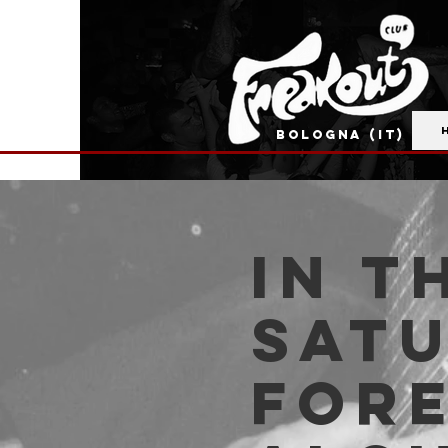
BOLOGNA (IT)
In T
Satu
For