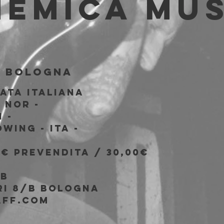
hemica Mus
b
  
Bologna
ata italiana
 NOR -
 -
wing - ITA -
0€ prevendita / 30,00€
ub
ari 8/b Bologna
aff.com