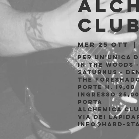
Alc
Clu
mer 25 ott
  |
Per un'unica d
In The Woods -
Saturnus - DEN
The Foreshado
Porte h. 19,00
Ingresso 25,0
porta
Alchemica Cl
Via dei Lapid
info@hard-st