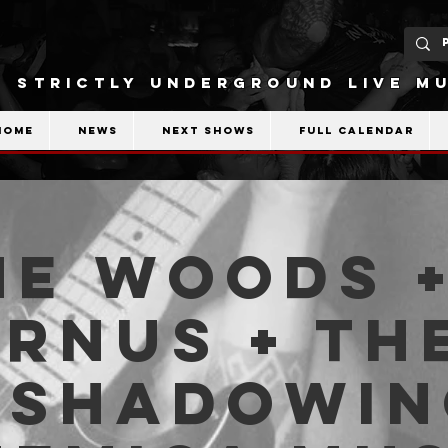
STRICTLY UNDERGROUND LIVE MU
Home
News
Next shows
Full calendar
he Woods 
rnus + Th
eshadowin