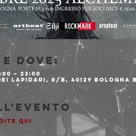
e dove:
:00 – 23:00
ei Lapidari, 8/B, 40129 Bologna B
ll'evento
DITE QUI