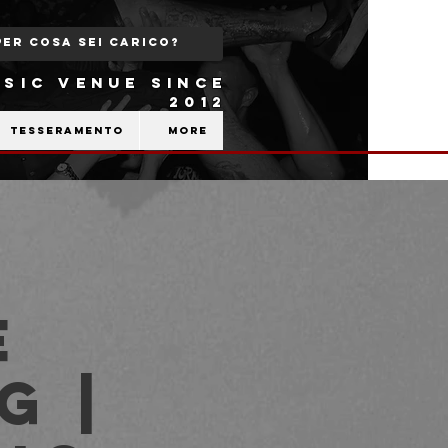
SIC VENUE SINCE
2012
Tesseramento
More
+
e
g |