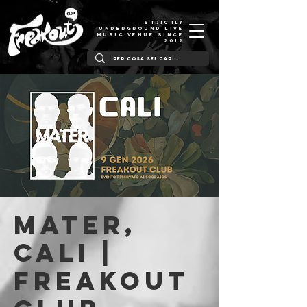
STRICTLY
UNDERGROUND LIVE
MUSIC VENUE SINCE
2012
Mater,
Cali |
Freakout