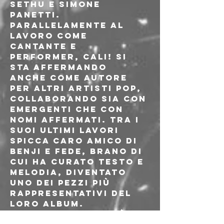
Sethu e Simone 
Panetti.
Parallelamente al 
lavoro come 
cantante e 
performer, CALI! si 
sta affermando 
anche come autore 
per altri artisti pop, 
collaborando sia con 
emergenti che con 
nomi affermati. Tra i 
suoi ultimi lavori 
spicca Caro Amico di 
Benji e Fede, brano di 
cui ha curato testo e 
melodia, diventato 
uno dei pezzi più 
rappresentativi del 
loro album.
Con una creatività in 