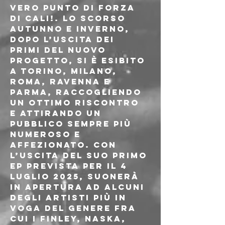
vero punto di forza 
di CALI!. Lo scorso 
autunno e inverno, 
dopo l’uscita dei 
primi del nuovo 
progetto, si è esibito 
a Torino, Milano, 
Roma, Ravenna e 
Parma, raccogliendo 
un ottimo riscontro 
e attirando un 
pubblico sempre più 
numeroso e 
affezionato. Con 
l’uscita del suo primo 
EP prevista per il 4 
luglio 2025, suonerà 
in apertura ad alcuni 
degli artisti più in 
voga del genere fra 
cui i Finley, NASKA, 