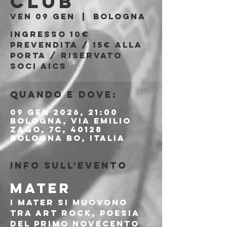
Club
ven 09 gen
  |  
Bologna
Ingresso 10€
prevendita / 15€ alla
porta / riservato
soci AICS
Quando e dove:
09 gen 2026, 21:00
Bologna, Via Emilio
Zago, 7c, 40128
Bologna BO, Italia
Info sull'evento
MATER
I MATER si muovono 
tra art rock, poesia 
del primo Novecento 