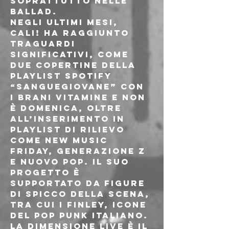
soprattutto nelle 
ballad.
Negli ultimi mesi, 
CALI! ha raggiunto 
traguardi 
significativi, come 
due copertine della 
playlist Spotify 
“sanguegiovane” con 
i brani VITAMINE e NON 
È DOMENICA, oltre 
all’inserimento in 
playlist di rilievo 
come New Music 
Friday, Generazione Z 
e Nuovo Pop. Il suo 
progetto è 
supportato da figure 
di spicco della scena, 
tra cui i Finley, icone 
del pop punk italiano.
La dimensione live è il 