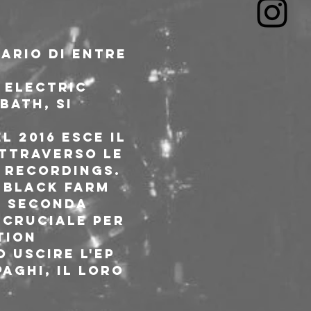
ario di Entre 
 Electric 
bath, si 
 2016 esce il 
ttraverso le 
 Recordings.
 Black Farm 
a seconda 
 cruciale per 
tion 
 uscire l'ep 
aghi, il loro 