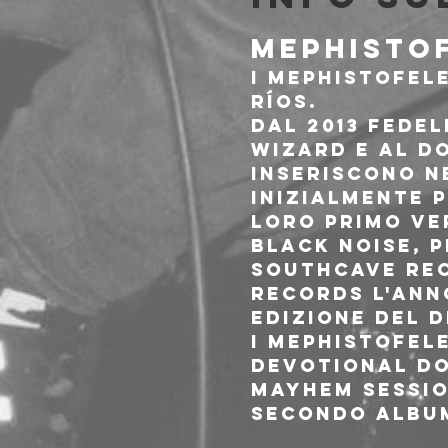
MEPHISTOF
I Mephistofel
Ríos.
Dal 2013 fedel
Wizard e al do
inseriscono n
Inizialmente p
loro primo ve
Black Noise, 
Southcave Rec
Records l'ann
edizione del d
i Mephistofel
Devotional Do
Mayhem Session
secondo album 