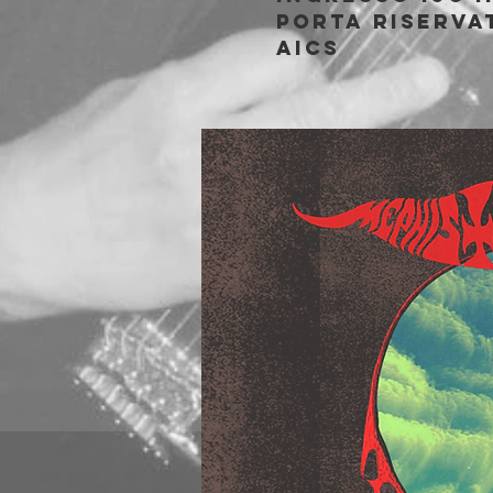
porta riservat
AICS