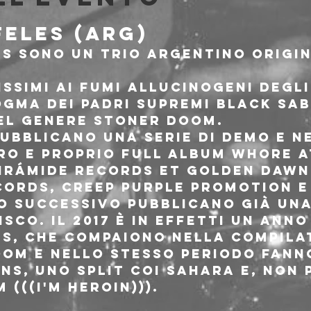
ELES (ARG)
es sono un trio argentino origin
issimi ai fumi allucinogeni degli
gma dei padri supremi Black Sab
el genere stoner doom.
ubblicano una serie di demo e nel
ro e proprio full album Whore a
Pirámide Records et Golden Dawn
ords, Creep Purple Promotion e
o successivo pubblicano già un
isco. Il 2017 è in effetti un anno
es, che compaiono nella compila
om e nello stesso periodo fanno
s, uno split coi Sahara e, non p
(((I'm Heroin))).