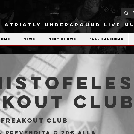
STRICTLY UNDERGROUND LIVE MU
Home
News
Next shows
Full calendar
ISTOFELES
akout Clu
 
Freakout Club
n prevendita o 20€ alla