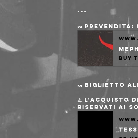
---
🎫 Prevendita: 
www.
🎫 Biglietto a
⚠️ L'acquisto 
riservati ai s
www.
Tess