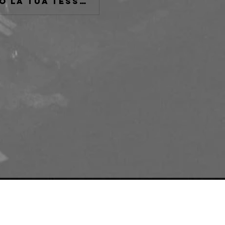
Se non sei tesserato AICS o se hai perduto la tua tessera fatta al Freakout Club passa da qui.
e