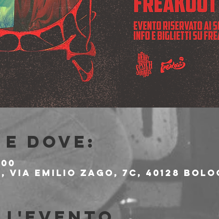
e dove:
:00
 Via Emilio Zago, 7c, 40128 Bolo
ll'evento