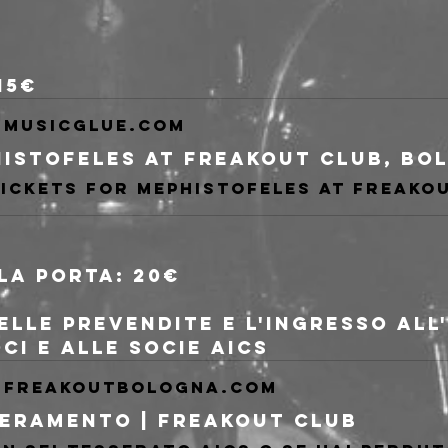
15€
musicglue.com
lla porta: 20€
delle prevendite e l'ingresso al
oci e alle socie AICS
freakoutbologna.com
eramento | Freakout Club