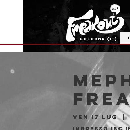
BOLOGNA (IT)
MEPH
Fre
ven 17 lug
  | 
Ingresso 15€ i