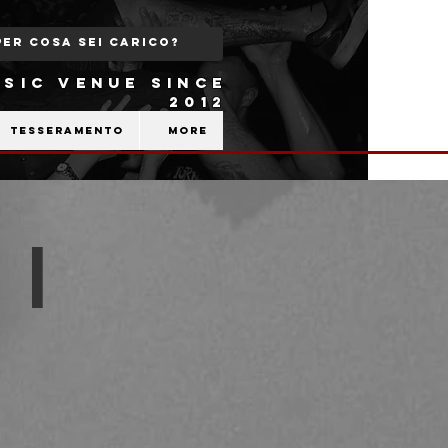
SIC VENUE SINCE
2012
Tesseramento
More
 |
b