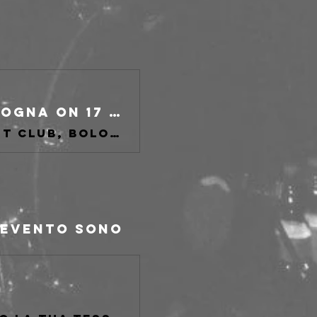
Mephistofeles at freakout club, Bologna on 17 Jul 2026
Buy tickets for Mephistofeles at freakout club, Bologna
l'evento sono 