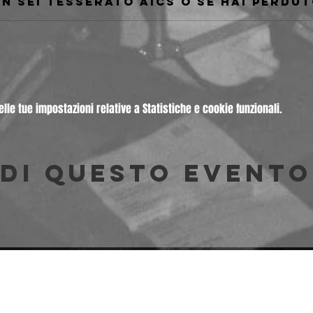
le tue impostazioni relative a Statistiche e cookie funzionali.
di questo evento
© 2026 Freakout Club - Ass. Cult. Ruggin