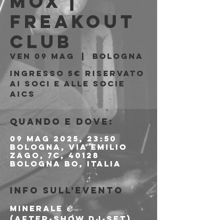
Mox |
Freakout
Club
ven 09 mag
  |  
Bologna
Ingresso 5€ riservato
ai soci e alle socie
AICS
Quando e dove:
09 mag 2025, 23:50
Bologna, Via Emilio
Zago, 7c, 40128
Bologna BO, Italia
Info sull'evento
MINERALE 🪨
(after-show dj-set)