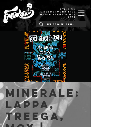
STRICTLY
UNDERGROUND LIVE
MUSIC VENUE SINCE
2012
MINERALE:
Lappa,
Treega,