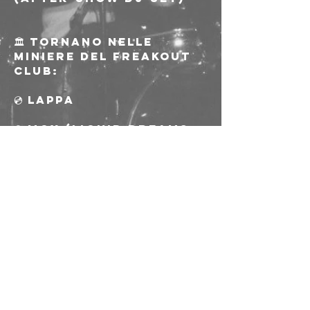
🏛 Tornano nelle 
miniere del Freakout 
club:
💿 Lappa
💿 Mox (Liquid Dreams 
Metal set)
💿 Treega
Ingresso: € 5.00
Riservato ai soci AICS