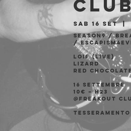
Clu
sab 16 set
  |  
SEASON9 / BRE
/ ESCAPISM4EV
LOIF (LIVE)
LIZARD
RED CHOCOLAT
16 SETTEMBRE
10€ – H23
@FREAKOUT CL
TESSERAMENTO 