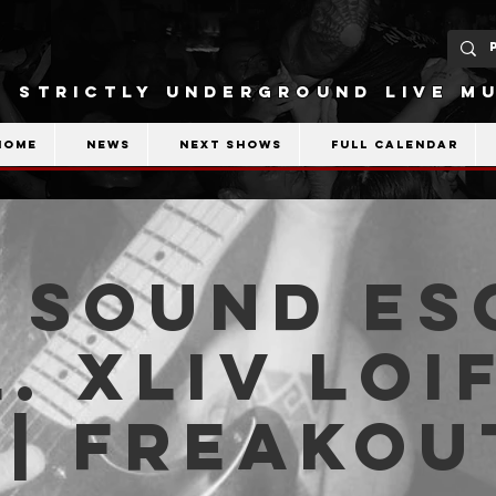
STRICTLY UNDERGROUND LIVE MU
Home
News
Next shows
Full calendar
 Sound Es
l. XLIV LOI
 | Freakou