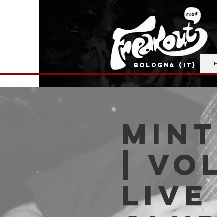
BOLOGNA (IT)
Mint
| Vo
live