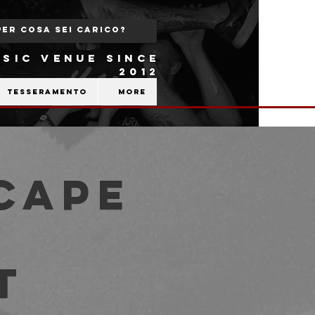
SIC VENUE SINCE
2012
Tesseramento
More
cape
F
t