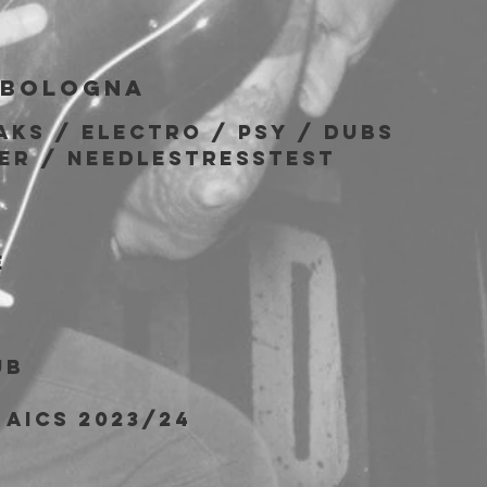
b
Bologna
AKS / ELECTRO / PSY / DUBS
ER / NEEDLESTRESSTEST
E
UB
AICS 2023/24