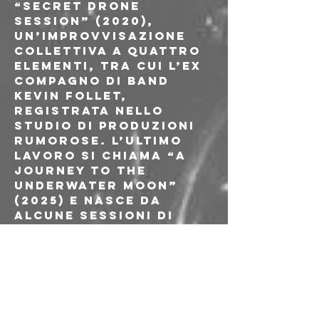
“Secret Drone 
Session” (2020), 
un’improvvisazione 
collettiva a quattro 
elementi, tra cui l’ex 
compagno di band 
Kevin Follet, 
registrata nello 
studio di Produzioni 
Rumorose. L’ultimo 
lavoro si chiama “A 
Journey To The 
Underwater Moon” 
(2025) e nasce da 
alcune sessioni di 
improvvisazione con 
il noiser Euypnos, 
concretizzato poi in 
una splendida tape 
illustrata dallo 
stesso artista.