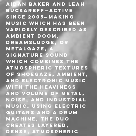
Aidan Baker and Leah 
Buckareff—active 
since 2005—making 
music which has been 
variosly described as 
ambient doom, 
dreamsludge, or 
metalgaze, a 
signature sound 
which combines the 
atmospheric textures 
of shoegaze, ambient, 
and electronic music 
with the heaviness 
and volume of metal, 
noise, and industrial 
music. Using electric 
guitars and a drum 
machine, the duo 
creates layered, 
dense, atmospheric 