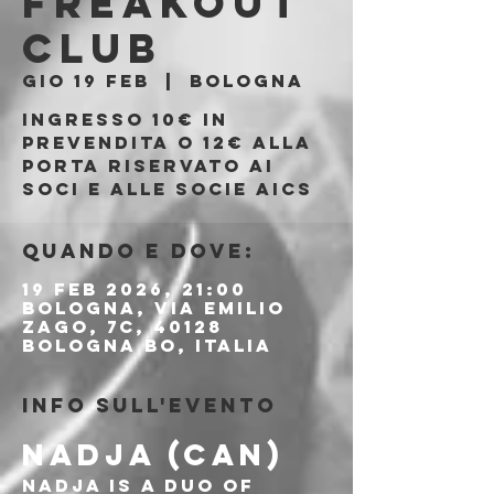
Freakout
Club
gio 19 feb
  |  
Bologna
Ingresso 10€ in
prevendita o 12€ alla
porta riservato ai
soci e alle socie AICS
Quando e dove:
19 feb 2026, 21:00
Bologna, Via Emilio
Zago, 7c, 40128
Bologna BO, Italia
Info sull'evento
NADJA (CAN)
Nadja is a duo of 