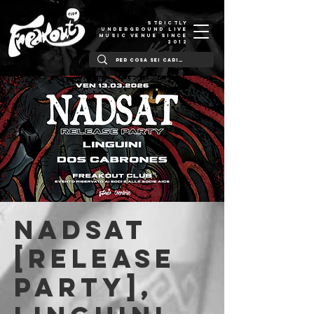
STRICTLY
UNDERGROUND LIVE
MUSIC VENUE SINCE
2012
Nadsat
[Release
Party],