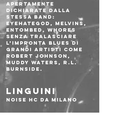
apertamente 
dichiarate dalla 
stessa band: 
Eyehategod, Melvins, 
Entombed, Whores 
senza tralasciare 
l’impronta blues di 
grandi artisti come 
Robert Johnson, 
Muddy Waters, R.L. 
Burnside.
LINGUINI
Noise HC da Milano
DOS CABRONES
Mescaline Noise 
Grunge da Bologna