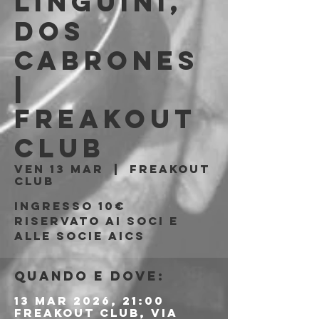
Linguini,
Dos
Cabrones
|
Freakout
Club
ven 13 mar
  |  
Freakout
Club
Ingresso 10€
riservato ai soci e
alle socie aics
Quando e dove:
13 mar 2026, 21:00
Freakout Club, Via