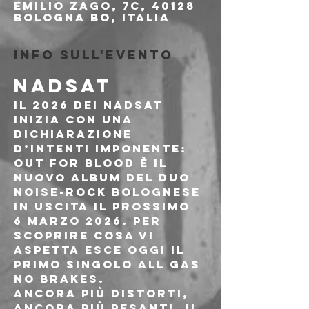
Emilio Zago, 7c, 40128
Bologna BO, Italia
Info sull'evento
NADSAT
Il 2026 dei Nadsat 
inizia con una 
dichiarazione 
d’intenti imponente: 
Out For Blood è il 
nuovo album del duo 
noise-rock bolognese 
in uscita il prossimo 
6 marzo 2026. Per 
scoprire cosa vi 
aspetta esce oggi il 
primo singolo All Gas 
No Brakes.
Ancora più distorti, 
ancora più pesanti, il 