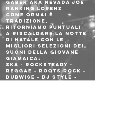
Gabèr aka Nevada Joe

Ranking Lorenz
Come ormai è 
tradizione, 
ritorniamo puntuali 
a riscaldare la notte 
di Natale con le 
migliori selezioni dei 
suoni della giovane 
Giamaica:
Ska - Rocksteady - 
Reggae - Roots Rock - 
Dubwise - Dj Style - 
Lovers - 2 Tone - 
Calypso and much 
more
100% vinyl
____________________
____________________
________________
Il nome della serata è 