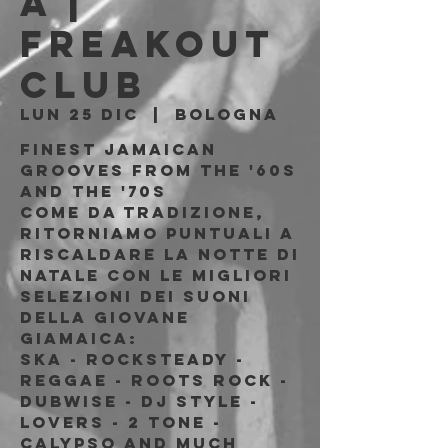
a |
Freakout
Club
lun 25 dic
  |  
Bologna
Finest Jamaican
grooves from the '60s
and the '70s
Come da tradizione,
ritorniamo puntuali a
riscaldare la notte di
Natale con le migliori
selezioni dei suoni
della giovane
Giamaica:
Ska - Rocksteady -
Reggae - Roots Rock -
Dubwise - Dj Style -
Lovers - 2 Tone -
Calypso and much