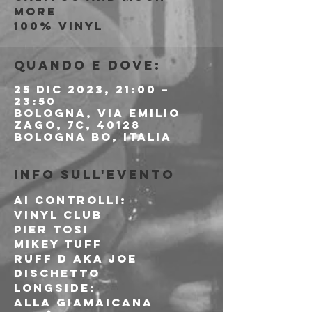
more
100% vinyl
Quando e dove:
25 dic 2023, 21:00 –
23:50
Bologna, Via Emilio
Zago, 7c, 40128
Bologna BO, Italia
Info sull'evento
Ai controlli:
VINYL CLUB

Pier Tosi

Mikey Tuff

Ruff D aka Joe 
Dischetto
longside:
ALLA GIAMAICANA
