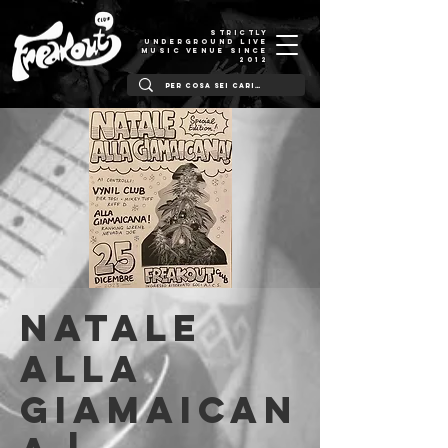
STRICTLY
UNDERGROUND LIVE
MUSIC VENUE SINCE
2012
Natale
alla
Giamaican