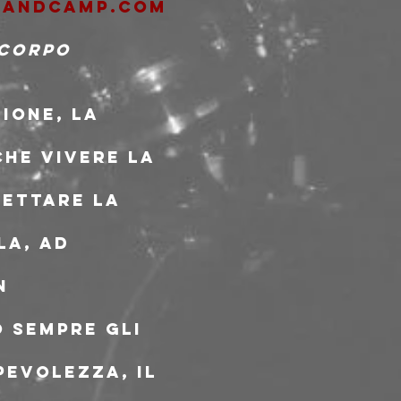
.bandcamp.com
 corpo 
ione, la 
che vivere la 
cettare la 
la, ad 
n 
 sempre gli 
evolezza, il 