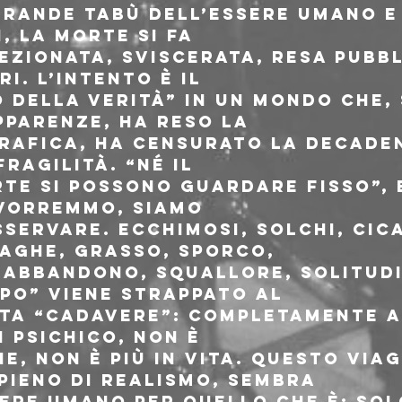
grande tabù dell’essere umano e 
, la morte si fa

ezionata, sviscerata, resa pubb
i. L’intento è il

 della verità” in un mondo che, 
parenze, ha reso la

afica, ha censurato la decaden
ragilità. “Né il

te si possono guardare fisso”, 
vorremmo, siamo

servare. Ecchimosi, solchi, cicat
aghe, grasso, sporco,

 abbandono, squallore, solitudi
po” viene strappato al

ta “cadavere”: completamente a
 psichico, non è

ne, non è più in vita. Questo viag
ieno di realismo, sembra

ere umano per quello che è: sol