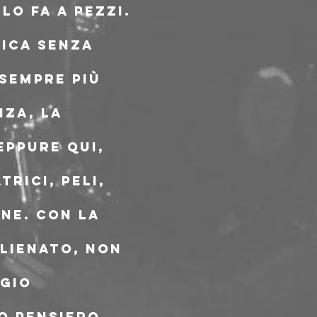
lo fa a pezzi. 
lica senza 
sempre più 
za, la 
eppure qui, 
rici, peli, 
ne. Con la 
lienato, non 
gio 
o pensiero, 