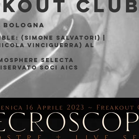
akout Clu
  
Bologna
ble: (Simone Salvatori) |
icola Vinciguerra) al
b
mosphere selecta
iservato soci AICS