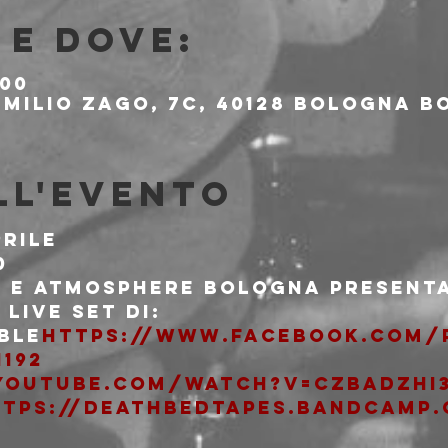
e dove:
:00
milio Zago, 7c, 40128 Bologna BO
ll'evento
rile

0
 e Atmosphere Bologna present
live set di:
ble
https://www.facebook.com/p
1192
youtube.com/watch?v=cZbadzhi
ttps://deathbedtapes.bandcamp