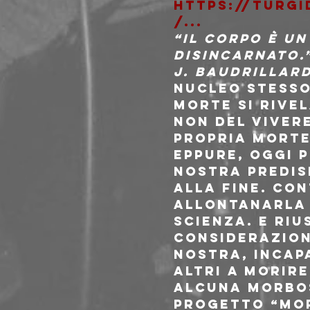
https://turgi
/...
“Il corpo è un
disincarnato.”
J. Baudrillar
Nucleo stesso
morte si rivel
non del vivere
propria morte”
Eppure, oggi p
nostra predis
alla fine. Con
allontanarla 
scienza. E riu
considerazione
nostra, incapa
altri a morire
alcuna morbos
progetto “Mor