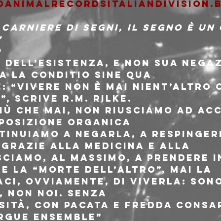
danimalrecordsitaliandivision
 carniere di segni, il segno è un


d
 dell’esistenza, e non sua negaz
a la conditio sine qua

: “Vivere non è mai nient’altro 
, scrive R.M. Rilke.

iù che mai, non riusciamo ad ac
posizione organica

tinuiamo a negarla, a respinger
grazie alla medicina e alla

sciamo, al massimo, a prendere i
 la “morte dell’altro”, mai la

ci, ovviamente, di viverla: sono
, non noi. Senza

ità, con pacata e fredda consap
gue Ensemble”
