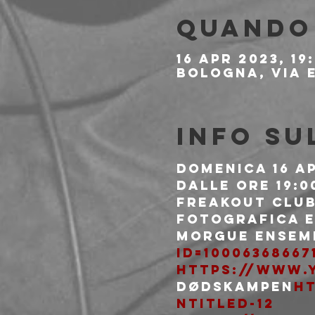
Quando 
16 apr 2023, 19
Bologna, Via E
Info su
Domenica 16 Ap
Dalle ore 19:0
Freakout club
fotografica e 
Morgue Ensem
id=10006368667
https://www.
Dødskampen
h
ntitled-12