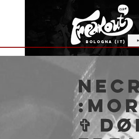
BOLOGNA (IT)
NECR
:Mor
✞ Dø