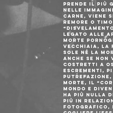
prende il più 
Nelle immagini
carne, viene s
remore o timor
“disvelamento
legato alle ap
morte pornogr
vecchiaia, la f
sole né la mor
anche se non 
costretti a os
escrementi, pi
putrefazione,
morte, il “cor
mondo e diven
ha più nulla di
più in relazio
fotografico, p
cogliere l’ess