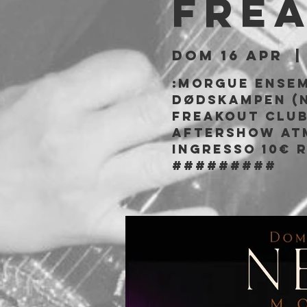
Fre
dom 16 apr
  |
:Morgue Ensem
Dødskampen (N
Freakout Clu
Aftershow At
Ingresso 10€ r
#########