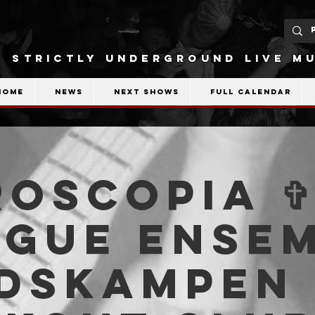
STRICTLY UNDERGROUND LIVE MU
Home
News
Next shows
Full calendar
OSCOPIA ✞
gue Ensem
dskampen 