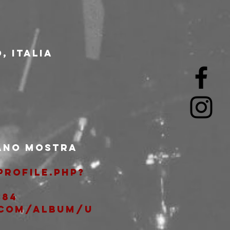
, Italia
ano mostra 
rofile.php?
384
.com/album/u