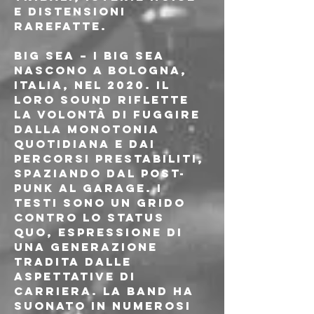
e distensioni 
rarefatte.
BIG SEA
 – I Big Sea 
nascono a Bologna, 
Italia, nel 2020. Il 
loro sound riflette 
la volontà di fuggire 
dalla monotonia 
quotidiana e dai 
percorsi prestabiliti, 
spaziando dal post-
punk al garage. I 
testi sono un grido 
contro lo status 
quo, espressione di 
una generazione 
tradita dalle 
aspettative di 
carriera. La band ha
suonato in numerosi 