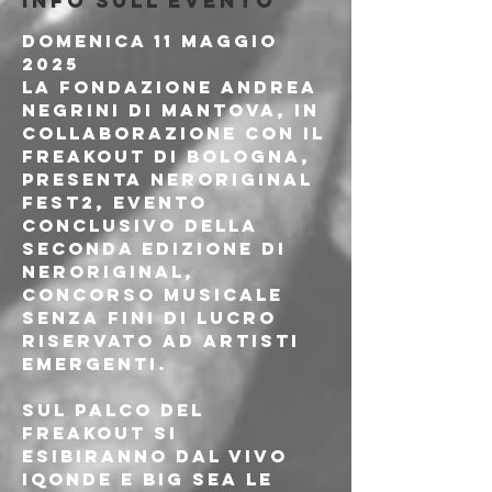
Info sull'evento
Domenica 11 maggio 
2025
la Fondazione Andrea 
Negrini di Mantova, in 
collaborazione con il
Freakout di Bologna, 
presenta nerOriginal 
Fest2, evento 
conclusivo della 
seconda edizione di 
nerOriginal, 
concorso musicale 
senza fini di lucro 
riservato ad artisti 
emergenti.
Sul palco del 
Freakout si 
esibiranno dal vivo 
IQONDE e BIG SEA le 