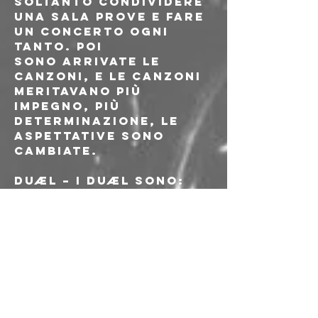
soltanto condividere 
una sala prove e fare 
un concerto ogni 
tanto. Poi
sono arrivate le 
canzoni, e le canzoni 
meritavano più 
impegno, più 
determinazione, le 
aspettative sono 
cambiate.
DUÆL 
– I DUÆL sono: 
Alberto Balboni 
(NADSAT, COLLARS, 
Coffin Surfer, Just 
for Now) - Chitarra & 
Marco "Samu" 
Bolognini 
(MEGABRENZ! ex Nero 
di Marte) - Batteria & 
FX. Il progetto, nato 