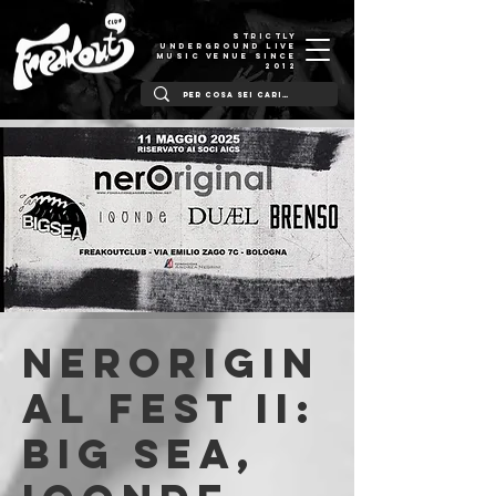
STRICTLY
UNDERGROUND LIVE
MUSIC VENUE SINCE
2012
Nerorigin
al Fest II:
Big Sea,