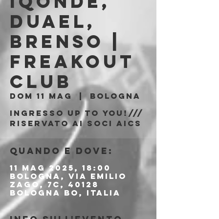
Iqonde,
Duael,
Brenso |
Freakout
Club
dom 11 mag
  |  
Bologna
Ingresso Up to You!///
riservato ai soci aics
Quando e dove:
11 mag 2025, 18:00
Bologna, Via Emilio
Zago, 7c, 40128
Bologna BO, Italia