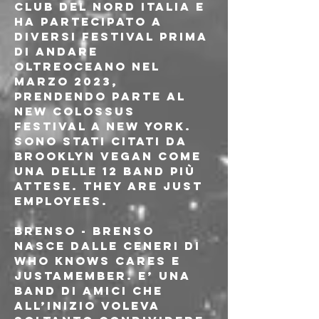
club del nord Italia e 
ha partecipato a 
diversi festival prima 
di andare 
oltreoceano nel 
Marzo 2023, 
prendendo parte al 
New Colossus 
Festival a New York. 
Sono stati citati da 
Brooklyn Vegan come 
una delle 12 band più 
attese. They are just 
employees.
BRENSO 
- Brenso 
nasce dalle ceneri di 
Who Knows Cares e 
Justamember. E’ una 
band di amici che 
all’inizio voleva 