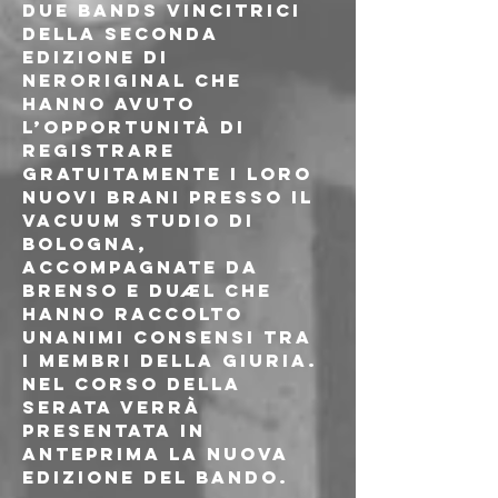
due bands vincitrici 
della seconda 
edizione di 
nerOriginal che 
hanno avuto 
l’opportunità di 
registrare 
gratuitamente i loro
nuovi brani presso il 
Vacuum Studio di 
Bologna, 
accompagnate da 
BRENSO e DUÆL che 
hanno raccolto 
unanimi consensi tra 
i membri della giuria. 
Nel corso della 
serata verrà 
presentata in 
anteprima la nuova 
edizione del bando.