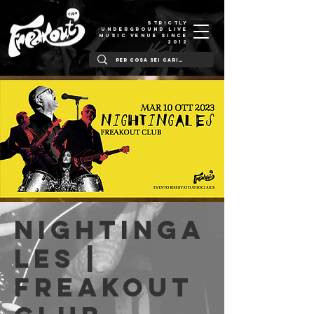
STRICTLY
UNDERGROUND LIVE
MUSIC VENUE SINCE
2012
Nightinga
les |
Freakout