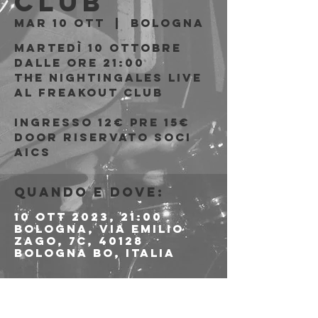
Club
mar 10 ott
  |  
Bologna
Martedì 10 Ottobre
Dalle ore 21:00
The Nightingales live
al Freakout Club
Ingresso 12€ PRE 15€
DOOR riservato soci
AICS
Quando e dove:
10 ott 2023, 21:00
Bologna, Via Emilio
Zago, 7c, 40128
Bologna BO, Italia
Info sull'evento
>>>>>> LINK ALLE 