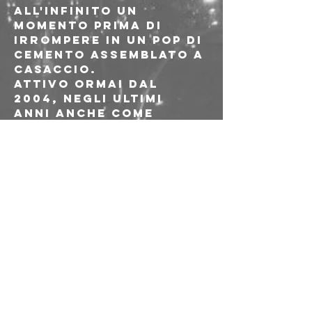
all'infinito un 
momento prima di 
irrompere in un pop di 
cemento assemblato a 
casaccio.
Attivo ormai dal 
2004, negli ultimi 
anni anche come 
speaker radiofonico 
di residenza su NTS, 
la sua discografia è 
ospite di alcune fra 
le label 
contemporanee più 
interessanti: 
Editions Mego, 
Diagonal, Load, 
Rocket Recordings, 
Gang of Ducks, OOH-
Sounds, Artetetra e 
molte altre.