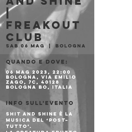
AND SHINE
|
Freakout
Club
sab 06 mag
  |  
Bologna
Quando e dove:
06 mag 2023, 22:00
Bologna, Via Emilio
Zago, 7c, 40128
Bologna BO, Italia
Info sull'evento
Shit and Shine è la 
musica del ‘post–
tutto’.