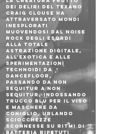
La creatura frutto 
dei deliri del texano 
Craig Clouse ha 
attraversato mondi 
inesplorati 
muovendosi dal noise 
rock degli esordi 
alla totale 
astrazione digitale, 
all'exotica e alle 
sperimentazioni 
technoidi da 
dancefloor, 
passando da non 
sequitur a non 
sequitur, indossando 
trucco blu per il viso 
e maschere da 
coniglio, urlando 
sciocchezze 
sconnesse su ritmi di 
batteria ripetuti 