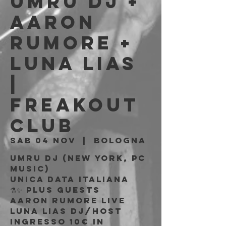
UMRU dj +
Aaron
Rumore +
Luna Lias
|
Freakout
Club
sab 04 nov
  |  
Bologna
UMRU DJ (New York, PC
Music)
Unica data italiana
⚗️✨ plus guests
AARON RUMORE live
LUNA LIAS dj/host
Ingresso 10€ in