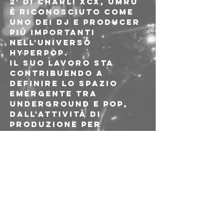
2' di Charli XCX, umru 
è riconosciuto come 
uno dei dj e producer 
più importanti 
nell'universo 
hyperpop.
Il suo lavoro sta 
contribuendo a 
definire lo spazio 
emergente tra 
underground e pop, 
dall'attività di 
produzione per 
artistə come Yung 
Kayo, Caroline 
Polachek, Tommy Cash 
o Fraxiom, alla 
pubblicazione della 
serie di pacchetti di 
sample 'sound cache', 
divenuta un punto 
fermo del settore 