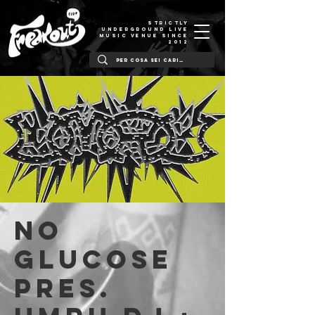
STRICTLY
UNDERGROUND LIVE
MUSIC VENUE SINCE
2012
No
Glucose
pres.