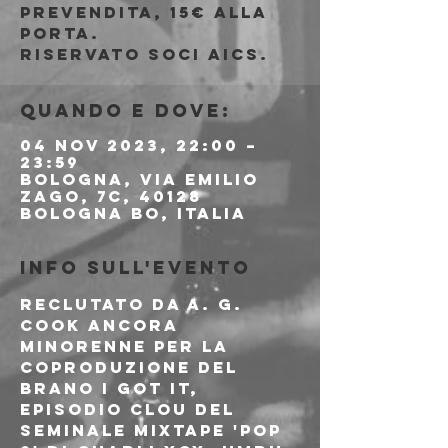
prevendita, 15€ alla
porta.
Riservato soci AICS.
Quando e dove:
04 nov 2023, 22:00 –
23:59
Bologna, Via Emilio
Zago, 7c, 40128
Bologna BO, Italia
Info sull'evento
Reclutato da A. G. 
Cook ancora 
minorenne per la 
coproduzione del 
brano I Got It, 
episodio clou del 
seminale mixtape 'Pop 