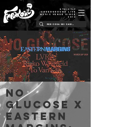
STRICTLY
UNDERGROUND LIVE
MUSIC VENUE SINCE
2012
No
Glucose x
Eastern