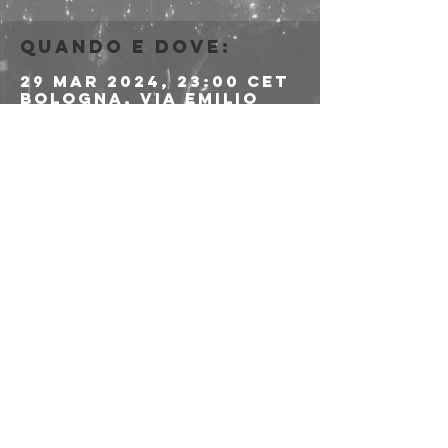
Quando e dove:
29 mar 2024, 23:00 CET
Bologna, Via Emilio
Zago, 7c, 40128
Bologna BO, Italia
Info sull'evento
>>>> LINK ALLE 
PREVENDITE
Condividi questo
evento