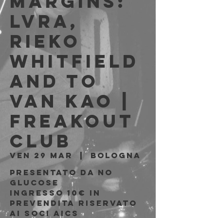
Margins:
LVRA,
Rieko
Whitfield
and To
Van Kao |
Freakout
Club
ven 29 mar
  |  
Bologna
Presentato da No
Glucose
Ingresso 10€ in
prevendita riservato
ai soci AICS