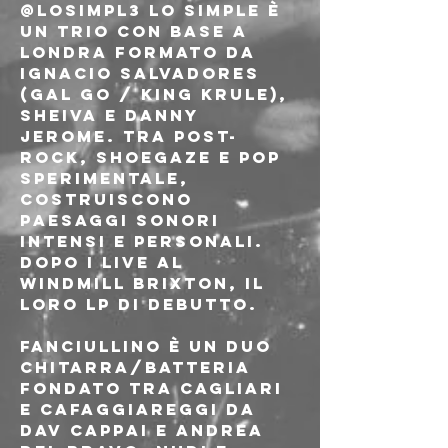
@losimpl3 Lo Simple è 
un trio con base a 
Londra formato da 
Ignacio Salvadores 
(Gal Go / King Krule), 
Sheiva e Danny 
Jerome. Tra post-
rock, shoegaze e pop 
sperimentale, 
costruiscono 
paesaggi sonori 
intensi e personali. 
Dopo i live al 
Windmill Brixton, il 
loro LP di debutto.
Fanciullino è un duo 
chitarra/batteria 
fondato tra Cagliari 
e Cafaggiareggi da 
Dav Cappai e Andrea 