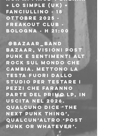
+ LO SIMPLE (UK) + 
FANCIULLINO - 18 
OTTOBRE 2025 - 
FREAKOUT CLUB - 
BOLOGNA - H 21:00
 @bazaar_band 
BAZAAR, visioni post 
punk e sentimenti alt 
rock sul mondo che 
cambia. Mettono la 
testa fuori dallo 
studio per testare i 
pezzi che faranno 
parte del primo LP, in 
uscita nel 2026. 
Qualcuno dice ‘The 
next punk thing’, 
qualcun’altro ‘post 
punk or whatever’.