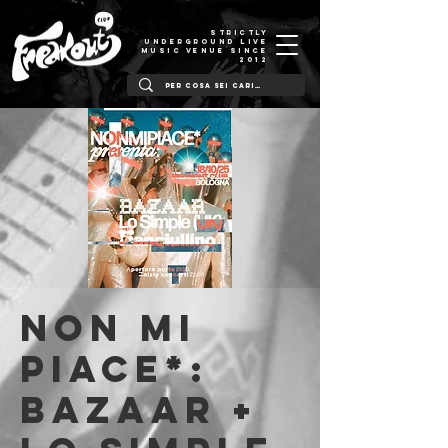
STRICTLY
UNDERGROUND LIVE
MUSIC VENUE SINCE
2012
NON MI
PIACE*:
BAZAAR +