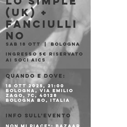
Lo Simple
(UK) +
Fanciulli
no
sab 18 ott
  |  
Bologna
Ingresso 5€ riservato
ai soci AICS
Quando e dove:
18 ott 2025, 21:00
Bologna, Via Emilio
Zago, 7c, 40128
Bologna BO, Italia
Info sull'evento
NON MI PIACE*: BAZAAR 