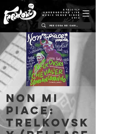
STRICTLY
UNDERGROUND LIVE
MUSIC VENUE SINCE
2012
NON MI
PIACE:
Trelkovsk