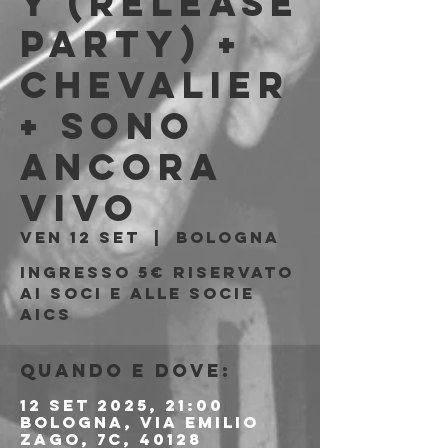
y (release
party) +
Chevalier
+ Sono
Ancora
Vivo
ven 12 set
  |  
Bologna
Ingresso 5€ riservato
ai soci e alle socie
AICS
Quando e dove:
12 set 2025, 21:00
Bologna, Via Emilio
Zago, 7c, 40128