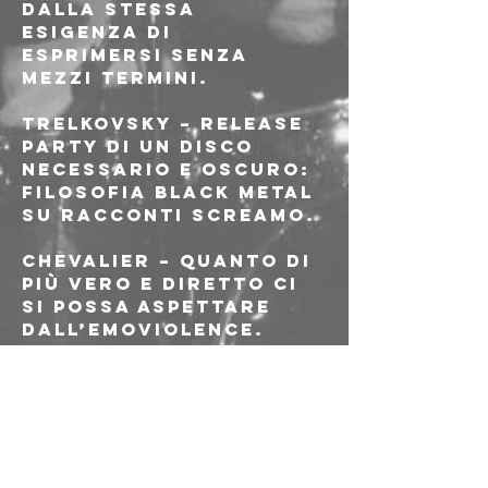
dalla stessa 
esigenza di 
esprimersi senza 
mezzi termini.
Trelkovsky 
– release 
party di un disco 
necessario e oscuro: 
filosofia black metal 
su racconti screamo.
Chevalier 
– quanto di 
più vero e diretto ci 
si possa aspettare 
dall’emoviolence.
Sono ancora vivo
 – 
l’hardcore come 
dev’essere: dritto al 
punto.