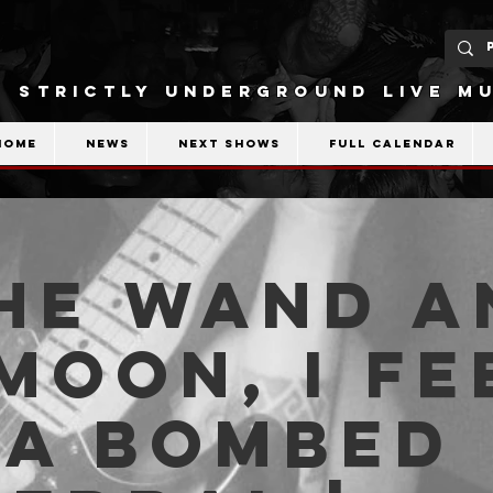
STRICTLY UNDERGROUND LIVE MU
Home
News
Next shows
Full calendar
he Wand a
Moon, I Fe
 a Bombed