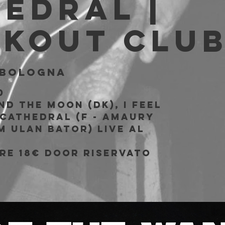
edral |
akout Clu
Bologna
0
d the Moon (DK), I Feel
 Cathedral (F - Amaury
 Ulan Bator) live al
b
PRE 18€ DOOR riservato