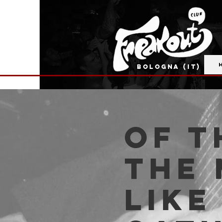
BOLOGNA (IT)
Of t
the 
Like