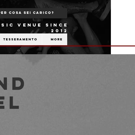
SIC VENUE SINCE
2012
Tesseramento
More
nd
el