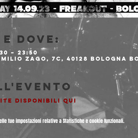
e dove:
30 – 23:50
milio Zago, 7c, 40128 Bologna BO
ll'evento
ITE DISPONIBILI QUI
le tue impostazioni relative a Statistiche e cookie funzionali.