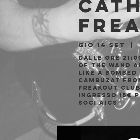
Cath
Fre
gio 14 set
  |  
Dalle ore 21:0
Of the Wand an
Like a Bombed
Cambuzat from
Freakout Clu
Ingresso 15€ 
soci AICS