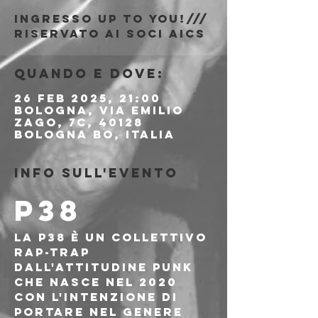
Ingresso Up to You!///
riservato ai soci AICS
Quando e dove:
26 feb 2025, 21:00
Bologna, Via Emilio
Zago, 7c, 40128
Bologna BO, Italia
Info sull'evento
P38
La P38 è un collettivo 
rap-trap 
dall'attitudine punk 
che nasce nel 2020 
con l'intenzione di 
portare nel genere 