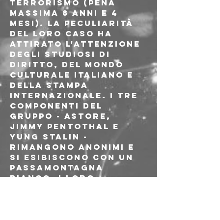
terrorismo (pena 
massima 8 anni e 4 
mesi). La peculiarità 
del loro caso ha 
attirato l'attenzione 
degli studiosi di 
diritto, del mondo 
culturale italiano e 
della stampa 
internazionale. I tre 
componenti del 
gruppo - Astore, 
jimmy pentothal e 
YUNG STALIN - 
rimangono anonimi e 
si esibiscono con un 
passamontagna 
bianco. I loro 
concerti si 
distinguono per 
l'energia della 
performance e sono 