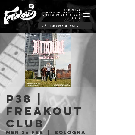
STRICTLY
UNDERGROUND LIVE
MUSIC VENUE SINCE
2012
P38 |
Freakout
Club
mer 26 feb
  |  
Bologna