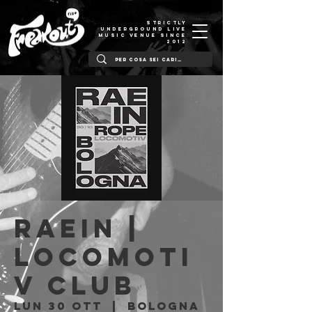
STRICTLY
UNDERGROUND LIVE
MUSIC VENUE SINCE
2012
Raein |
Locomoti
v Club
lun 30 ott
  |  
Bologna