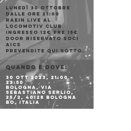
Lunedì 30 Ottobre
Dalle ore 21:00
Raein live al
Locomotiv Club
Ingresso 12€ PRE 15€
DOOR riservato soci
AICS
Prevendite qui sotto.
Quando e dove:
30 ott 2023, 21:00 –
23:50
Bologna, Via
Sebastiano Serlio,
25/2, 40128 Bologna
BO, Italia
Info sull'evento
>>>>> PREVENDITE QUI