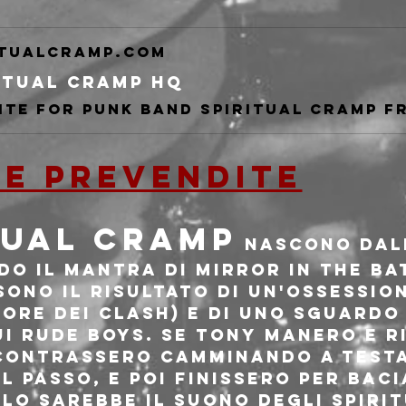
itualcramp.com
itual Cramp HQ
LE PREVENDITE
tual Cramp
 nascono dall
do il mantra di Mirror In The Ba
Sono il risultato di un'ossessio
iore dei Clash) e di uno sguardo
i Rude Boys. Se Tony Manero e R
contrassero camminando a testa
l passo, e poi finissero per baci
llo sarebbe il suono degli Spiri