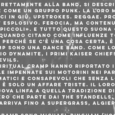
direttamente alla band, si descr
 come un gruppo punk. La loro 
i in giù. Upstrokes. Reggae. Pr
w esplosivo. Ferocia, ma contenu
 piccoli». E tutto questo suona 
quando citano come influenze T
 Perché se c'è una cosa certa, è 
mp sono una dance band. Come lo
io Dynamite, i primi Kaiser Chief
evils.
piritual Cramp hanno riportato i
e impennate sui motorini nei pa
matici e consapevoli che senza l
è solo un affare triste. Il lor
ova linfa a quella tradizione di
ro che parte dai The Standells, 
 arriva fino a Supergrass, Algie