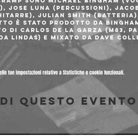
 Cramp sono Michael Bingham (voc
, Jose Luna (percussioni), Jacob
itarre), Julian Smith (batteria).
tto è stato prodotto da Bingham
to di Carlos De La Garza (M83, P
da Lindas) e mixato da Dave Coll
le tue impostazioni relative a Statistiche e cookie funzionali.
di questo evento