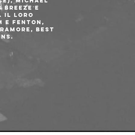
e), Michael 
 Breeze e 
 Il loro 
 e Fenton, 
aramore, Best 
ins.