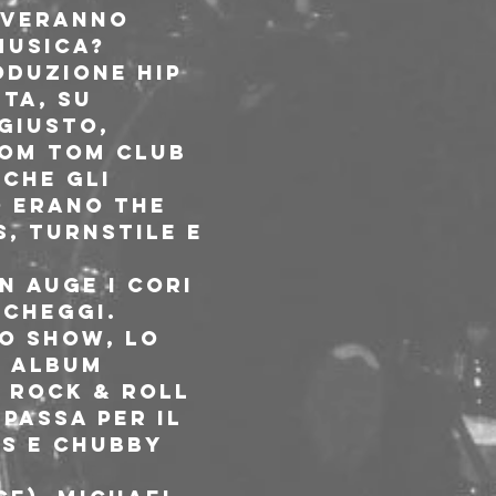
iveranno 
musica? 
oduzione hip 
ta, su 
giusto, 
om Tom Club 
che gli 
 erano The 
s, Turnstile e 
n auge i cori 
rcheggi. 
o show, lo 
o album 
 rock & roll 
passa per il 
rs e Chubby 