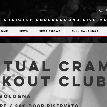
STRICTLY UNDERGROUND LIVE MU
Home
News
Next shows
Full calendar
itual Cram
akout Clu
Bologna
PRE / 20€ DOOR riservato