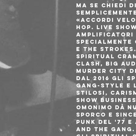
Ma se chiedi 
semplicemente
«Accordi veloc
hop. Live sho
amplificatori
specialmente 
e The Strokes.
Spiritual Cra
Clash, Big Aud
Murder City D
Dal 2016 gli S
gang-style e l
Stilosi, caris
show business 
omonimo dà nu
sporco e since
punk del '77 e
and The Gang.