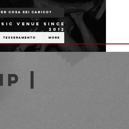
SIC VENUE SINCE
2012
Tesseramento
More
p |
b