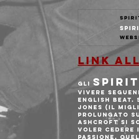
spir
Spir
LINK AL
Spiri
Gli 
vivere seguen
English Beat. 
Jones (il migl
prolungato su
Ashcroft si s
voler cedere i
passione, que