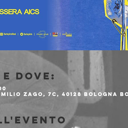
e dove:
00
milio Zago, 7c, 40128 Bologna BO
ll'evento