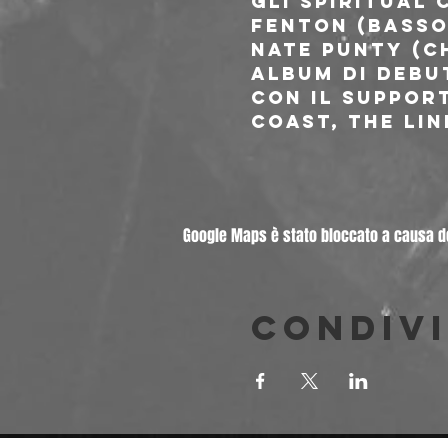
Gli Spiritual
Fenton (basso)
Nate Punty (ch
album di debu
con il suppor
Coast, The Lin
Google Maps è stato bloccato a causa del
Condivi