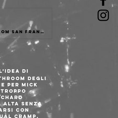
Website for punk band Spiritual Cramp from San Francisco, California. Here you can find tour dates, merchandise and any updates regarding the bands activities.
’idea di 
throom degli 
ne per Mick 
 troppo 
ichard 
 alta senza 
arsi con 
tual Cramp.