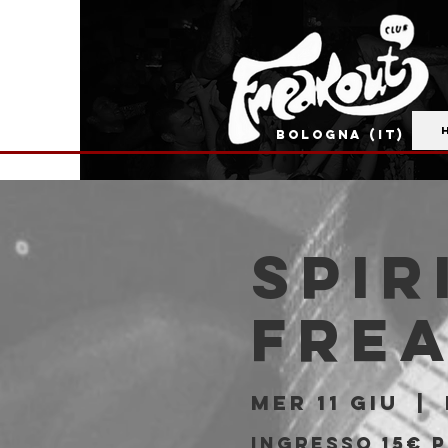
BOLOGNA (IT)
Spir
Fre
mer 11 giu
  |  
Ingresso 15€ 