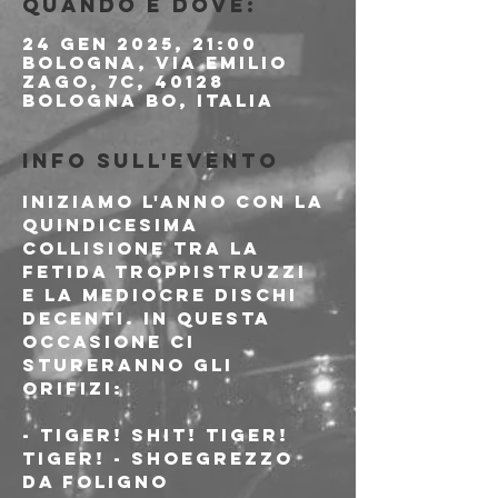
Quando e dove:
24 gen 2025, 21:00
Bologna, Via Emilio
Zago, 7c, 40128
Bologna BO, Italia
Info sull'evento
Iniziamo l'anno con la 
quindicesima 
collisione tra la 
fetida troppistruzzi 
e la mediocre Dischi 
Decenti. In questa 
occasione ci 
stureranno gli 
orifizi:
- Tiger! Shit! Tiger! 
Tiger! - Shoegrezzo 
da Foligno