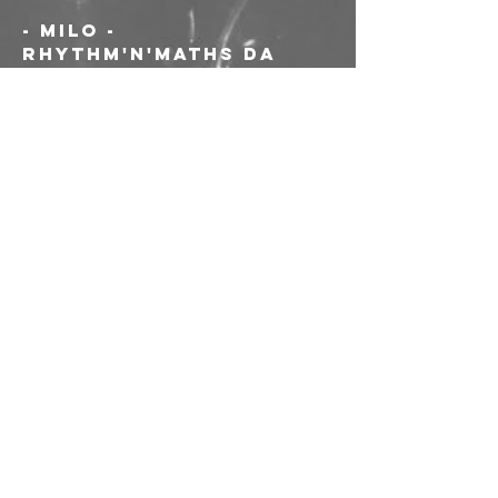
- Milo - 
rhythm'n'maths da 
Fabriano e il suo 
distretto della carta
- Casamatta - post-
matthanza in 
congiunzione 
Baku/Pordenone
Le porte si aprono 
alle 21, le orecchie a 
seguire.
Riservato socə AICS, 
contributo per le 
band 5€