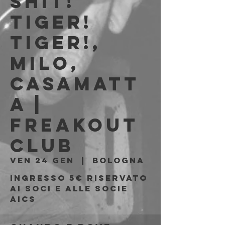
Shit!
Tiger!
Tiger!,
Milo,
Casamatt
a |
Freakout
Club
ven 24 gen
  |  
Bologna
Ingresso 5€ riservato
ai soci e alle socie
AICS