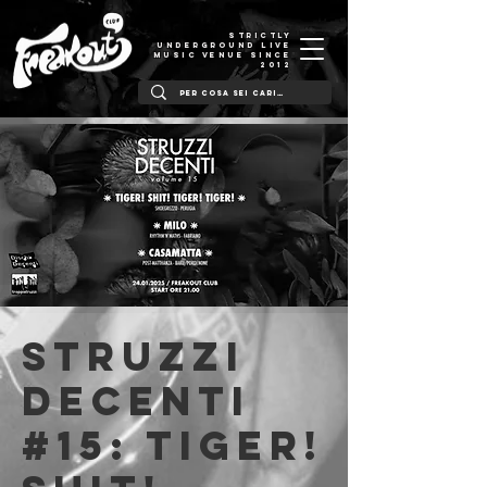
STRICTLY
UNDERGROUND LIVE
MUSIC VENUE SINCE
2012
Struzzi
Decenti
#15: Tiger!