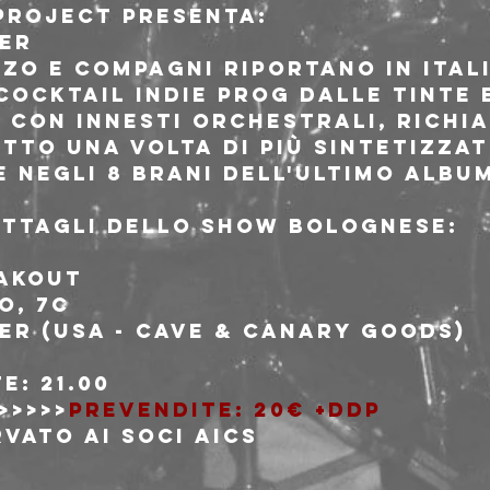
Project presenta:
ER
zo e compagni riportano in Itali
cocktail indie prog dalle tinte 
 con innesti orchestrali, richia
utto una volta di più sintetizzat
 negli 8 brani dell'ultimo album
dettagli dello show Bolognese:


akout
o, 7c
ER (USA - Cave & Canary Goods)

: 21.00

>>>>>
PREVENDITE: 20€ +ddp
VATO AI SOCI AICS