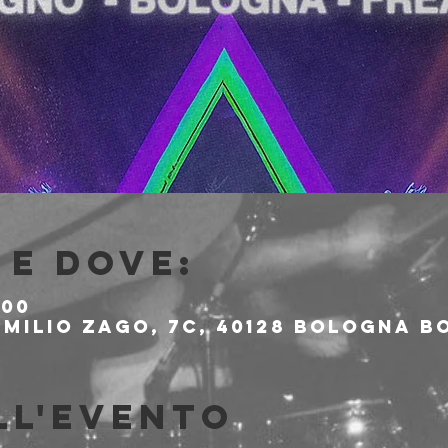
e dove:
:00
milio Zago, 7c, 40128 Bologna BO
ll'evento