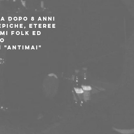
a dopo 8 anni 
epiche, eteree 
mi folk ed 
o 
 "Antimai" 