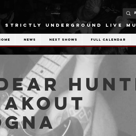
STRICTLY UNDERGROUND LIVE MU
Home
News
Next shows
Full calendar
 DEAR HUNT
eakout
ogna