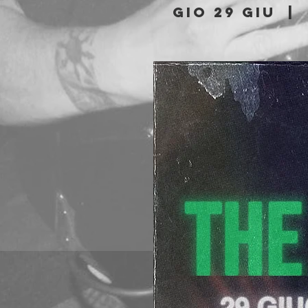
gio 29 giu
  |  