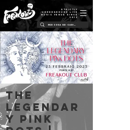
STRICTLY
UNDERGROUND LIVE
MUSIC VENUE SINCE
2012
The
Legendar
y Pink