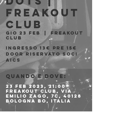
Dots |
Freakout
Club
gio 23 feb
  |  
Freakout
Club
Ingresso 13€ PRE 15€
DOOR riservato soci
Quando e dove:
23 feb 2023, 21:00
Freakout Club, Via
Emilio Zago, 7c, 40128
Bologna BO, Italia
Info sull'evento
PER LE PREVENDITE 