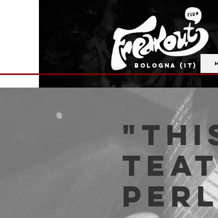
BOLOGNA (IT)
"Thi
Tea
Per