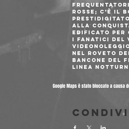
frequentatori 
rosse; c’è il 
prestidigitat
alla conquista
edificato per
i fanatici del
videonoleggio 
nel roveto dei
bancone del F
linea notturna
Google Maps è stato bloccato a causa del
Condivi