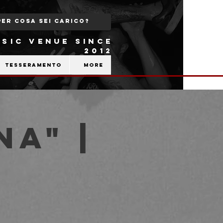
SIC VENUE SINCE
2012
Tesseramento
More
na" |