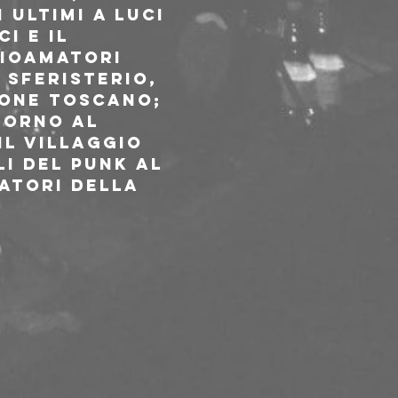
ultimi a luci 
i e il 
dioamatori 
 Sferisterio, 
lone Toscano; 
torno al 
il villaggio 
li del punk al 
atori della 