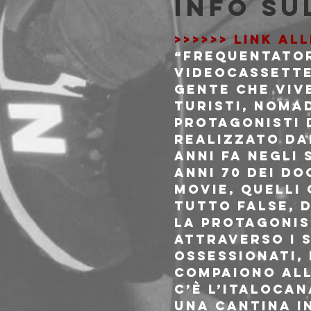
Info su
>>>>>> LINK AL
“Frequentatori
videocassette
gente che viv
turisti, nomad
protagonisti d
realizzato dal
anni fa negli 
anni 70 dei d
Movie, quelli
tutto false, 
La protagonis
attraverso i s
ossessionati, 
compaiono all
C’è l’italoca
una cantina in