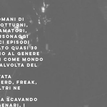
mani di 
otturni, 
amatori, 
ersonaggi 
i episodi 
to quasi 30 
io al genere 
ti come Mondo 
alvolta del 
ata 
erd, freak, 
tri ne 
ga scavando 
enari, i 