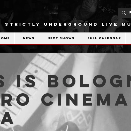
STRICTLY UNDERGROUND LIVE MU
Home
News
Next shows
Full calendar
s is Bolog
tro Cinema
la