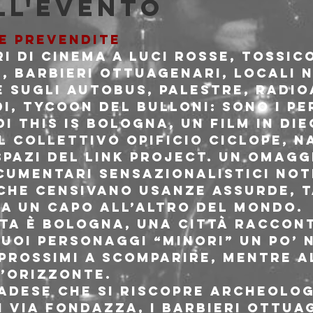
ll'evento
LE PREVENDITE
 di cinema a luci rosse, tossico
, barbieri ottuagenari, locali n
e sugli autobus, palestre, radio
i, tycoon del bulloni: sono i p
i This Is Bologna, un film in diec
 collettivo Opificio Ciclope, na
spazi del Link project. Un omagg
ocumentari sensazionalistici no
 che censivano usanze assurde, t
da un capo all’altro del mondo.
ta è Bologna, una città raccont
uoi personaggi “minori” un po’ n
prossimi a scomparire, mentre al
’orizzonte.
nadese che si riscopre archeolo
 via Fondazza, i barbieri ottuag