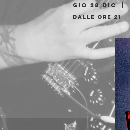
gio 28 dic
  |  
Dalle ore 21