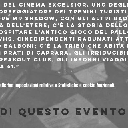
del Cinema Excelsior, uno degli 
borseggiatore dei trenini turistic
ore Mr Shadow, con gli altri ra
 dell’etere; c’è la storia dello
 ospitare l’antico gioco del Pal
 vhs, cinedipendenti radunati at
Balboni; c’è la tribù che abita 
 Prati di Caprara, gli irriducibi
reakout club, gli insonni viaggi
 61.”
le tue impostazioni relative a Statistiche e cookie funzionali.
di questo evento