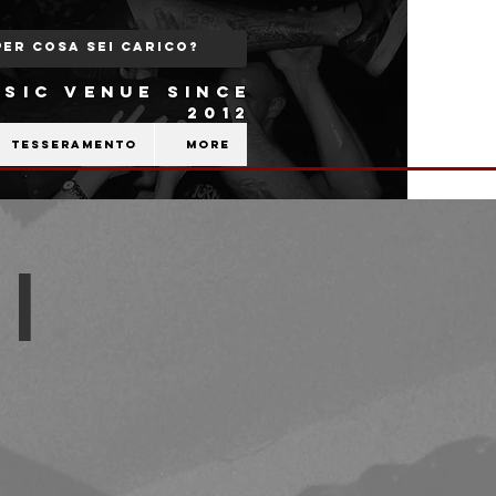
SIC VENUE SINCE
2012
Tesseramento
More
|
b