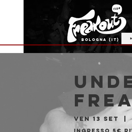
BOLOGNA (IT)
Unde
Fre
ven 13 set
  | 
Ingresso 5€ ri