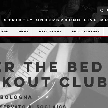
STRICTLY UNDERGROUND LIVE MU
Home
News
Next shows
Full calendar
r The Bed 
akout Clu
 
Bologna
servato ai soci AICS