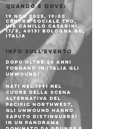
Quando e dove:
19 nov 2025, 19:00
Centro Sociale TPO,
Via Camillo Casarini,
17/5, 40131 Bologna BO,
Italia
Info sull'evento
Dopo oltre 20 anni 
tornano in Italia gli 
UNWOUND!
Nati nel 1991 nel 
cuore della scena 
alternativa del 
Pacific Northwest, 
gli Unwound hanno 
saputo distinguersi 
in un panorama 
dominato da grunge e 