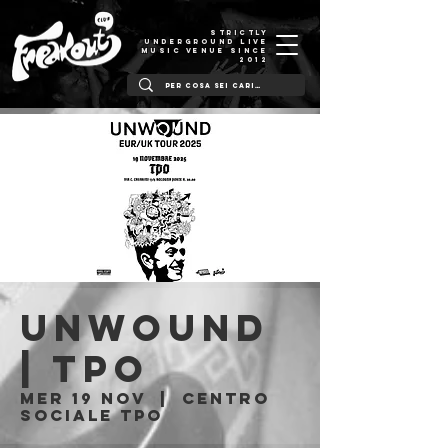
STRICTLY
UNDERGROUND LIVE
MUSIC VENUE SINCE
2012
UNWOUND
| TPO
mer 19 nov
  |  
Centro
Sociale TPO