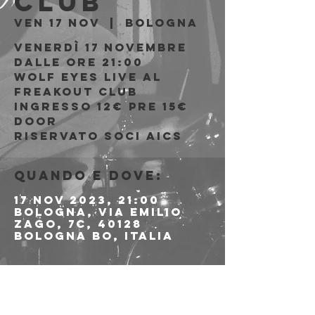
Club
ven 17 nov
  |  
Bologna
Venerdì 17 Novembre
Dalle ore 21:00
Wolf Eyes live al
Freakout Club
Ingresso 12€ PRE 15€
DOOR
riservato soci AICS
Quando e dove:
17 nov 2023, 21:00
Bologna, Via Emilio
Zago, 7c, 40128
Bologna BO, Italia
Info sull'evento
>>>>>>>>>>>>> 
PREVENDITE QUI