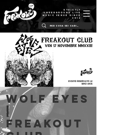
STRICTLY
UNDERGROUND LIVE
MUSIC VENUE SINCE
2012
Wolf Eyes
|
Freakout