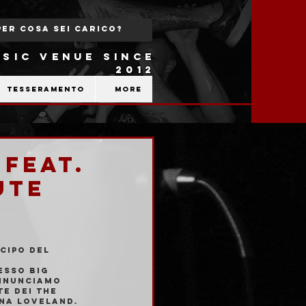
SIC VENUE SINCE
2012
Tesseramento
More
 feat.
UTE
cipo del 
 
esso Big 
nnunciamo 
e dei The 
na Loveland. 