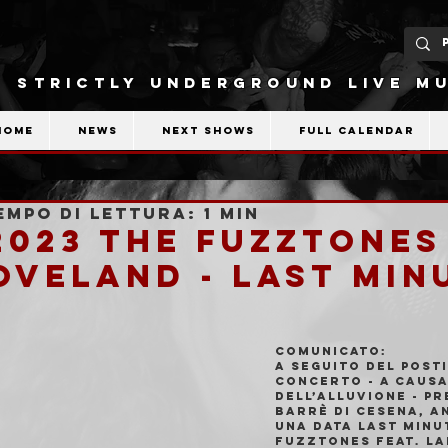
STRICTLY UNDERGROUND LIVE MU
Home
News
Next shows
Full calendar
empo di lettura: 1 min
2023 The Fuzztones
oveland - LAST MIN
COMUNICATO:
A seguito del posti
concerto - a causa
dell’alluvione - pr
Barrè di Cesena, a
una data last minut
Fuzztones feat. La