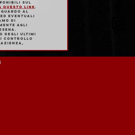
ponibili sul 
a questo link
.
iguardo al 
ed eventuali 
amo di 
mente agli 
esena.
 degli ultimi 
ri controllo 
pazienza, 
e